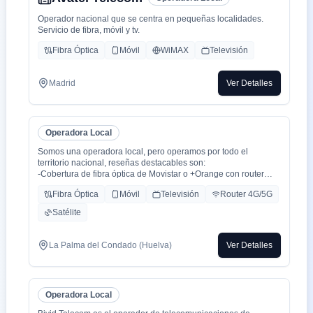
Operador nacional que se centra en pequeñas localidades.
Servicio de fibra, móvil y tv.
Fibra Óptica
Móvil
WiMAX
Televisión
Madrid
Ver Detalles
Operadora Local
Somos una operadora local, pero operamos por todo el
territorio nacional, reseñas destacables son:
-Cobertura de fibra óptica de Movistar o +Orange con router
WiFi 6.
Fibra Óptica
Móvil
Televisión
Router 4G/5G
-Cobertura movil con triple cobertura Orange, Yoigo y Movistar
-TV con todo el deporte o con toda la plataformas de cine y
Satélite
series como Netflix, HBO, Amazon Prime, Apple TV, Disney+
etc.
-También somos colaboradores con alarmas de la marca ADT
La Palma del Condado (Huelva)
Ver Detalles
con la mayor red de alarma de Europa.
-Y donde recalco más a mi cliente la cercanía de mi empresa de
tú a tú para un alta como para un problema, la atención al
cliente es humana y rapidez en solución de problemas que es
Operadora Local
lo que está falta la sociedad.