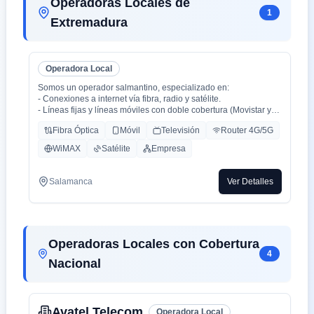
Operadoras Locales de
1
Extremadura
Operadora Local
Somos un operador salmantino, especializado en:
- Conexiones a internet vía fibra, radio y satélite.
- Líneas fijas y líneas móviles con doble cobertura (Movistar y
Orange).
Fibra Óptica
Móvil
Televisión
Router 4G/5G
- Centralitas físicas y virtuales.
- Ciberseguridad.
WiMAX
Satélite
Empresa
- Inteligencia Artificial aplicada (en proceso).
Salamanca
Ver Detalles
Operadoras Locales con Cobertura
4
Nacional
Avatel Telecom
Operadora Local