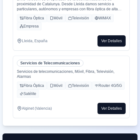
proximidad de Catalunya. Desde Lleida damos servicio a
particulares, autónomos y empresas con fibra óptica de alta
velocidad, telefonía fija y móvil, y soluciones de voz profesional,
Fibra Óptica
Móvil
Televisión
WiMAX
con cobertura en Catalunya, Aragón y el resto del territorio
nacional.
Empresa
Combinamos la cercanía de un operador local —atención
personalizada, soporte técnico en catalán y castellano, y
respuesta ágil— con la robustez de una infraestructura propia y
Lleida, España
Ver Detalles
acuerdos mayoristas con las principales redes del país. Esto
nos permite ofrecer servicios de grado operador con la
flexibilidad que las grandes telcos no pueden igualar.
Nuestra oferta incluye conectividad FTTH simétrica, centralitas
Servicios de Telecomunicaciones
virtuales y sistemas de comunicaciones unificadas, líneas
móviles con cobertura nacional, numeración geográfica y
Servicios de telecomunicaciones, Móvil, Fibra, Televisión,
servicios de valor añadido como agentes de voz con IA,
Alarmas
integraciones a medida y soluciones de ciberseguridad para
pymes.
Fibra Óptica
Móvil
Televisión
Router 4G/5G
En Bivid Telecom creemos que la tecnología debe estar al
Satélite
servicio del cliente, no al revés. Por eso apostamos por la
transparencia en la facturación, contratos sin letra pequeña y un
equipo técnico que responde cuando de verdad lo necesitas.
Alginet (Valencia)
Ver Detalles