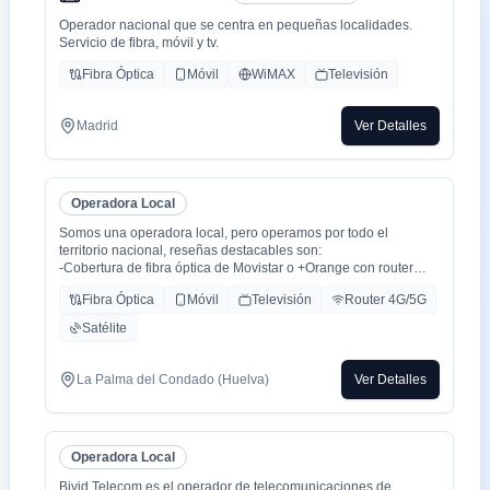
Operador nacional que se centra en pequeñas localidades.
Servicio de fibra, móvil y tv.
Fibra Óptica
Móvil
WiMAX
Televisión
Madrid
Ver Detalles
Operadora Local
Somos una operadora local, pero operamos por todo el
territorio nacional, reseñas destacables son:
-Cobertura de fibra óptica de Movistar o +Orange con router
WiFi 6.
Fibra Óptica
Móvil
Televisión
Router 4G/5G
-Cobertura movil con triple cobertura Orange, Yoigo y Movistar
-TV con todo el deporte o con toda la plataformas de cine y
Satélite
series como Netflix, HBO, Amazon Prime, Apple TV, Disney+
etc.
-También somos colaboradores con alarmas de la marca ADT
La Palma del Condado (Huelva)
Ver Detalles
con la mayor red de alarma de Europa.
-Y donde recalco más a mi cliente la cercanía de mi empresa de
tú a tú para un alta como para un problema, la atención al
cliente es humana y rapidez en solución de problemas que es
Operadora Local
lo que está falta la sociedad.
Bivid Telecom es el operador de telecomunicaciones de