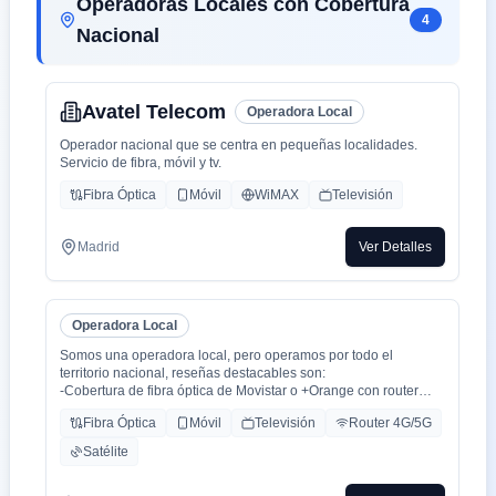
Operadoras Locales con Cobertura
4
Nacional
Avatel Telecom
Operadora Local
Operador nacional que se centra en pequeñas localidades.
Servicio de fibra, móvil y tv.
Fibra Óptica
Móvil
WiMAX
Televisión
Madrid
Ver Detalles
Operadora Local
Somos una operadora local, pero operamos por todo el
territorio nacional, reseñas destacables son:
-Cobertura de fibra óptica de Movistar o +Orange con router
WiFi 6.
Fibra Óptica
Móvil
Televisión
Router 4G/5G
-Cobertura movil con triple cobertura Orange, Yoigo y Movistar
-TV con todo el deporte o con toda la plataformas de cine y
Satélite
series como Netflix, HBO, Amazon Prime, Apple TV, Disney+
etc.