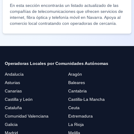
En esta sección encontrarás un listado actualizado de las
compañías de telecomunicaciones que ofrecen servicios de
internet, fibra óptica y telefonía móvil en
Navarra
. Apoya al
comercio local contratando con operadoras de cercanía.
Operadoras Locales por Comunidades Autónomas
Andalucía
Aragón
Asturias
Baleares
Canarias
Cantabria
Castilla y León
Castilla-La Mancha
Cataluña
Ceuta
Comunidad Valenciana
Extremadura
Galicia
La Rioja
Madrid
Melilla