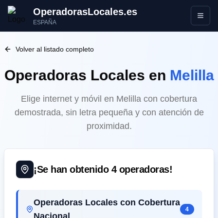
OperadorasLocales.es
Abrir
ESPAÑA
Volver al listado completo
Operadoras Locales
en
Melilla
Elige internet y móvil en Melilla con cobertura
demostrada, sin letra pequeña y con atención de
proximidad.
¡Se han obtenido
4
operadoras!
Operadoras Locales con Cobertura
4
Nacional