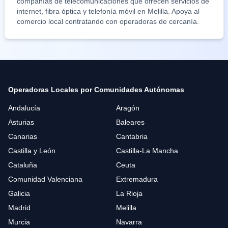
compañías de telecomunicaciones que ofrecen servicios de
internet, fibra óptica y telefonía móvil en
Melilla
. Apoya al
comercio local contratando con operadoras de cercanía.
Operadoras Locales por Comunidades Autónomas
Andalucía
Aragón
Asturias
Baleares
Canarias
Cantabria
Castilla y León
Castilla-La Mancha
Cataluña
Ceuta
Comunidad Valenciana
Extremadura
Galicia
La Rioja
Madrid
Melilla
Murcia
Navarra