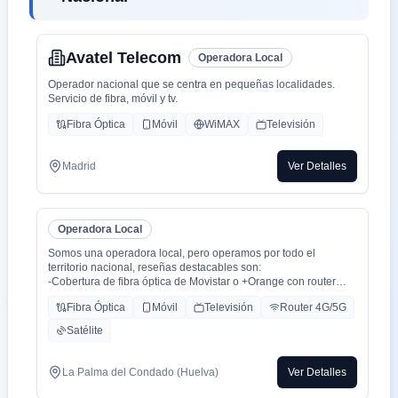
Avatel Telecom
Operadora Local
Operador nacional que se centra en pequeñas localidades.
Servicio de fibra, móvil y tv.
Fibra Óptica
Móvil
WiMAX
Televisión
Madrid
Ver Detalles
Operadora Local
Somos una operadora local, pero operamos por todo el
territorio nacional, reseñas destacables son:
-Cobertura de fibra óptica de Movistar o +Orange con router
WiFi 6.
Fibra Óptica
Móvil
Televisión
Router 4G/5G
-Cobertura movil con triple cobertura Orange, Yoigo y Movistar
-TV con todo el deporte o con toda la plataformas de cine y
Satélite
series como Netflix, HBO, Amazon Prime, Apple TV, Disney+
etc.
-También somos colaboradores con alarmas de la marca ADT
La Palma del Condado (Huelva)
Ver Detalles
con la mayor red de alarma de Europa.
-Y donde recalco más a mi cliente la cercanía de mi empresa de