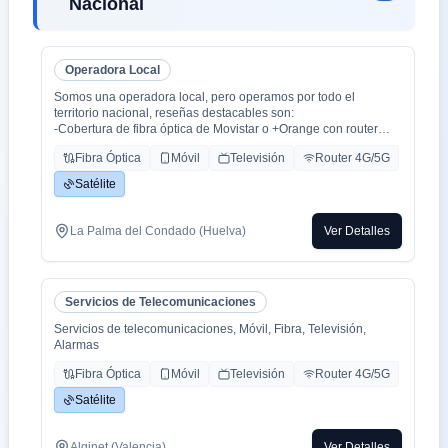
Nacional
Operadora Local
Somos una operadora local, pero operamos por todo el
territorio nacional, reseñas destacables son:
-Cobertura de fibra óptica de Movistar o +Orange con router
WiFi 6.
Fibra Óptica
Móvil
Televisión
Router 4G/5G
-Cobertura movil con triple cobertura Orange, Yoigo y Movistar
-TV con todo el deporte o con toda la plataformas de cine y
Satélite
series como Netflix, HBO, Amazon Prime, Apple TV, Disney+
etc.
-También somos colaboradores con alarmas de la marca ADT
La Palma del Condado (Huelva)
Ver Detalles
con la mayor red de alarma de Europa.
-Y donde recalco más a mi cliente la cercanía de mi empresa de
tú a tú para un alta como para un problema, la atención al
cliente es humana y rapidez en solución de problemas que es
Servicios de Telecomunicaciones
lo que está falta la sociedad.
Servicios de telecomunicaciones, Móvil, Fibra, Televisión,
Alarmas
Fibra Óptica
Móvil
Televisión
Router 4G/5G
Satélite
Alginet (Valencia)
Ver Detalles