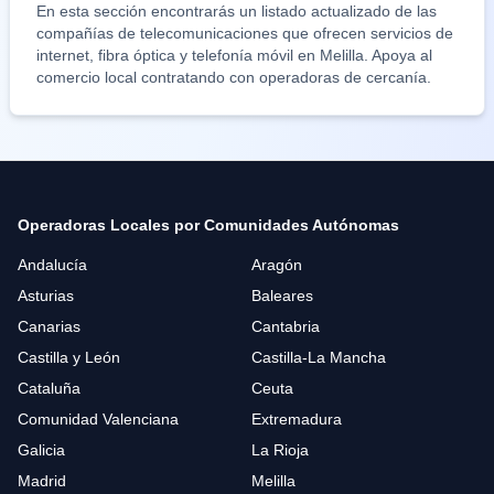
En esta sección encontrarás un listado actualizado de las
compañías de telecomunicaciones que ofrecen servicios de
internet, fibra óptica y telefonía móvil en
Melilla
. Apoya al
comercio local contratando con operadoras de cercanía.
Operadoras Locales por Comunidades Autónomas
Andalucía
Aragón
Asturias
Baleares
Canarias
Cantabria
Castilla y León
Castilla-La Mancha
Cataluña
Ceuta
Comunidad Valenciana
Extremadura
Galicia
La Rioja
Madrid
Melilla