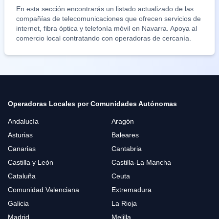
En esta sección encontrarás un listado actualizado de las
compañías de telecomunicaciones que ofrecen servicios de
internet, fibra óptica y telefonía móvil en
Navarra
. Apoya al
comercio local contratando con operadoras de cercanía.
Operadoras Locales por Comunidades Autónomas
Andalucía
Aragón
Asturias
Baleares
Canarias
Cantabria
Castilla y León
Castilla-La Mancha
Cataluña
Ceuta
Comunidad Valenciana
Extremadura
Galicia
La Rioja
Madrid
Melilla