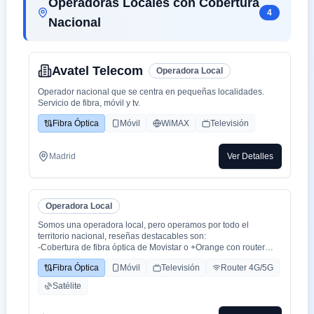
Operadoras Locales con Cobertura
4
Nacional
Avatel Telecom
Operadora Local
Operador nacional que se centra en pequeñas localidades.
Servicio de fibra, móvil y tv.
Fibra Óptica
Móvil
WiMAX
Televisión
Madrid
Ver Detalles
Operadora Local
Somos una operadora local, pero operamos por todo el
territorio nacional, reseñas destacables son:
-Cobertura de fibra óptica de Movistar o +Orange con router
WiFi 6.
Fibra Óptica
Móvil
Televisión
Router 4G/5G
-Cobertura movil con triple cobertura Orange, Yoigo y Movistar
-TV con todo el deporte o con toda la plataformas de cine y
Satélite
series como Netflix, HBO, Amazon Prime, Apple TV, Disney+
etc.