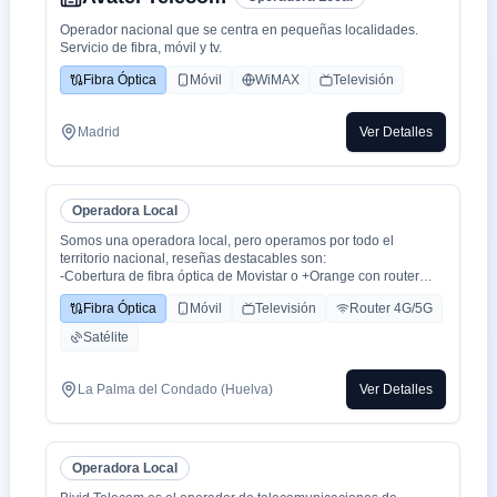
Operador nacional que se centra en pequeñas localidades.
Servicio de fibra, móvil y tv.
Fibra Óptica
Móvil
WiMAX
Televisión
Madrid
Ver Detalles
Operadora Local
Somos una operadora local, pero operamos por todo el
territorio nacional, reseñas destacables son:
-Cobertura de fibra óptica de Movistar o +Orange con router
WiFi 6.
Fibra Óptica
Móvil
Televisión
Router 4G/5G
-Cobertura movil con triple cobertura Orange, Yoigo y Movistar
-TV con todo el deporte o con toda la plataformas de cine y
Satélite
series como Netflix, HBO, Amazon Prime, Apple TV, Disney+
etc.
-También somos colaboradores con alarmas de la marca ADT
La Palma del Condado (Huelva)
Ver Detalles
con la mayor red de alarma de Europa.
-Y donde recalco más a mi cliente la cercanía de mi empresa de
tú a tú para un alta como para un problema, la atención al
cliente es humana y rapidez en solución de problemas que es
Operadora Local
lo que está falta la sociedad.