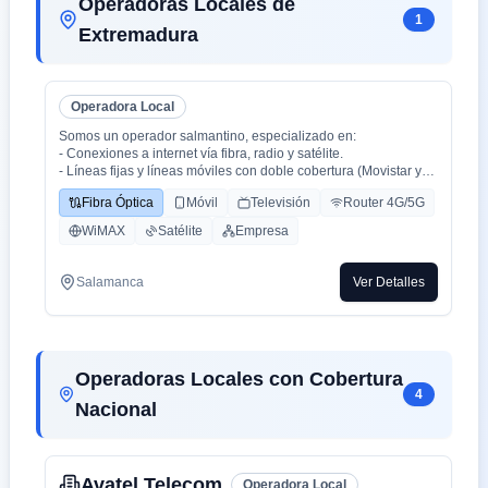
Operadoras Locales de
1
Extremadura
Operadora Local
Somos un operador salmantino, especializado en:
- Conexiones a internet vía fibra, radio y satélite.
- Líneas fijas y líneas móviles con doble cobertura (Movistar y
Orange).
Fibra Óptica
Móvil
Televisión
Router 4G/5G
- Centralitas físicas y virtuales.
- Ciberseguridad.
WiMAX
Satélite
Empresa
- Inteligencia Artificial aplicada (en proceso).
Salamanca
Ver Detalles
Operadoras Locales con Cobertura
4
Nacional
Avatel Telecom
Operadora Local