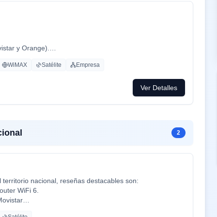
vistar y Orange).
WiMAX
Satélite
Empresa
Ver Detalles
ional
2
territorio nacional, reseñas destacables son:
outer WiFi 6.
Movistar
cine y series como Netflix, HBO, Amazon Prime, Apple TV,