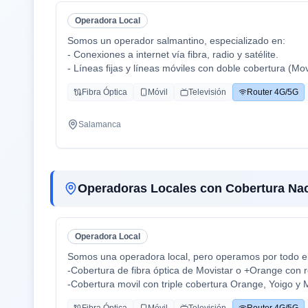
Operadora Local
Somos un operador salmantino, especializado en:
- Conexiones a internet vía fibra, radio y satélite.
- Líneas fijas y líneas móviles con doble cobertura (Mo
- Centralitas físicas y virtuales.
Fibra Óptica
Móvil
Televisión
Router 4G/5G
- Ciberseguridad.
- Inteligencia Artificial aplicada (en proceso).
Salamanca
Operadoras Locales con Cobertura Nac
Operadora Local
Somos una operadora local, pero operamos por todo el 
-Cobertura de fibra óptica de Movistar o +Orange con r
-Cobertura movil con triple cobertura Orange, Yoigo y 
-TV con todo el deporte o con toda la plataformas de 