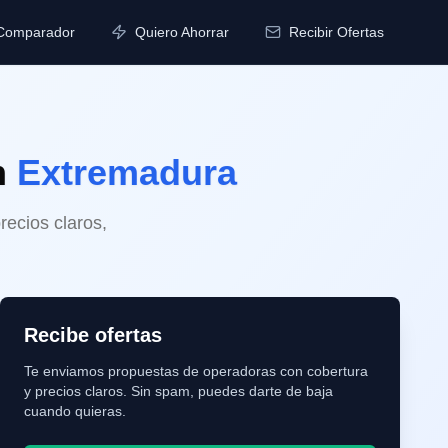
Comparador
Quiero Ahorrar
Recibir Ofertas
n
Extremadura
ecios claros,
Recibe ofertas
Te enviamos propuestas de operadoras con cobertura
y precios claros. Sin spam, puedes darte de baja
cuando quieras.