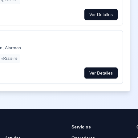
Satélite
ca ADT con la mayor red de alarma de Europa.
mpresa de tú a tú para un alta como para un problema, la
Ver Detalles
 problemas que es lo que está falta la sociedad.
ón, Alarmas
Satélite
Ver Detalles
Servicios