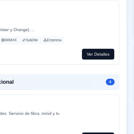
vistar y Orange).
WiMAX
Satélite
Empresa
Ver Detalles
ional
4
. Servicio de fibra, móvil y tv.