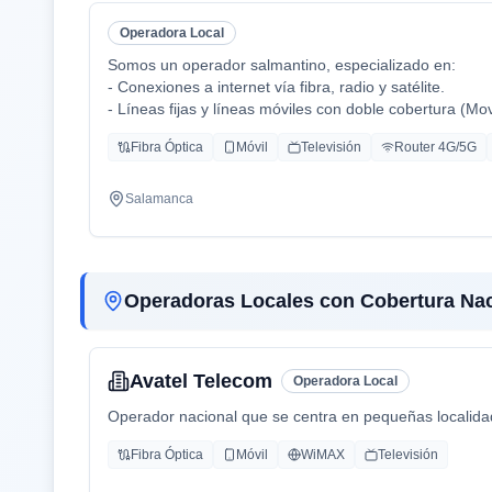
Operadora Local
Somos un operador salmantino, especializado en:
- Conexiones a internet vía fibra, radio y satélite.
- Líneas fijas y líneas móviles con doble cobertura (Mo
- Centralitas físicas y virtuales.
Fibra Óptica
Móvil
Televisión
Router 4G/5G
- Ciberseguridad.
- Inteligencia Artificial aplicada (en proceso).
Salamanca
Operadoras Locales con Cobertura Nac
Avatel Telecom
Operadora Local
Operador nacional que se centra en pequeñas localidades
Fibra Óptica
Móvil
WiMAX
Televisión