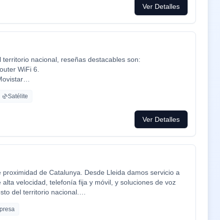
Ver Detalles
territorio nacional, reseñas destacables son:
outer WiFi 6.
Movistar
cine y series como Netflix, HBO, Amazon Prime, Apple TV,
Satélite
ca ADT con la mayor red de alarma de Europa.
mpresa de tú a tú para un alta como para un problema, la
Ver Detalles
 problemas que es lo que está falta la sociedad.
e proximidad de Catalunya. Desde Lleida damos servicio a
lta velocidad, telefonía fija y móvil, y soluciones de voz
to del territorio nacional.
 personalizada, soporte técnico en catalán y castellano, y
presa
 propia y acuerdos mayoristas con las principales redes del