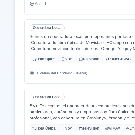
Madrid
Operadora Local
Somos una operadora local, pero operamos por todo el 
-Cobertura de fibra óptica de Movistar o +Orange con r
-Cobertura movil con triple cobertura Orange, Yoigo y 
-TV con todo el deporte o con toda la plataformas de 
Fibra Óptica
Móvil
Televisión
Router 4G/5G
Disney+ etc.
-También somos colaboradores con alarmas de la mar
-Y donde recalco más a mi cliente la cercanía de mi e
La Palma del Condado (Huelva)
atención al cliente es humana y rapidez en solución de
Operadora Local
Bivid Telecom es el operador de telecomunicaciones d
particulares, autónomos y empresas con fibra óptica de a
profesional, con cobertura en Catalunya, Aragón y el res
Combinamos la cercanía de un operador local —atención
Fibra Óptica
Móvil
Televisión
WiMAX
Em
respuesta ágil— con la robustez de una infraestructura