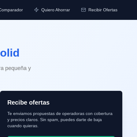
Comparador
Quiero Ahorrar
Recibir Ofertas
olid
tra pequeña y
Recibe ofertas
Te enviamos propuestas de operadoras con cobertura
y precios claros. Sin spam, puedes darte de baja
cuando quieras.