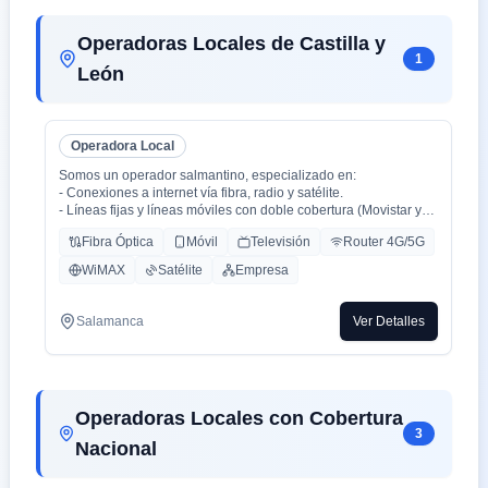
Operadoras Locales de Castilla y
1
León
Operadora Local
Somos un operador salmantino, especializado en:
- Conexiones a internet vía fibra, radio y satélite.
- Líneas fijas y líneas móviles con doble cobertura (Movistar y
Orange).
Fibra Óptica
Móvil
Televisión
Router 4G/5G
- Centralitas físicas y virtuales.
- Ciberseguridad.
WiMAX
Satélite
Empresa
- Inteligencia Artificial aplicada (en proceso).
Salamanca
Ver Detalles
Operadoras Locales con Cobertura
3
Nacional