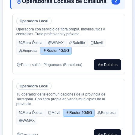
Operadoras Locales de Cataluña
2
Operadora Local
Operadora con servicio de fibra propia, moviles, fijos y
centralitas. Trato profesional y próximo.
Fibra Óptica
WiMAX
Satélite
Móvil
Empresa
Router 4G/5G
Palau-solità i Plegamans (Barcelona)
Ver Detalles
Operadora Local
Tu operador de telecomunicaciones de la provincia de
Tarragona. Con fibra propia en varios municipios de la
provincia.
Fibra Óptica
Móvil
Router 4G/5G
Empresa
WiMAX
Tarragona
Ver Detalles