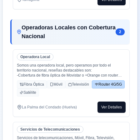
Operadoras Locales con Cobertura
2
Nacional
Operadora Local
Somos una operadora local, pero operamos por todo el
territorio nacional, reseñas destacables son:
-Cobertura de fibra óptica de Movistar o +Orange con router
WiFi 6.
Fibra Óptica
Móvil
Televisión
Router 4G/5G
-Cobertura movil con triple cobertura Orange, Yoigo y Movistar
-TV con todo el deporte o con toda la plataformas de cine y
Satélite
series como Netflix, HBO, Amazon Prime, Apple TV, Disney+
etc.
-También somos colaboradores con alarmas de la marca ADT
La Palma del Condado (Huelva)
Ver Detalles
con la mayor red de alarma de Europa.
-Y donde recalco más a mi cliente la cercanía de mi empresa de
tú a tú para un alta como para un problema, la atención al
cliente es humana y rapidez en solución de problemas que es
Servicios de Telecomunicaciones
lo que está falta la sociedad.
Servicios de telecomunicaciones, Móvil, Fibra, Televisión,