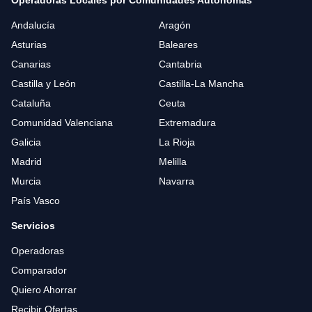
Operadoras Locales por Comunidades Autónomas
Andalucía
Aragón
Asturias
Baleares
Canarias
Cantabria
Castilla y León
Castilla-La Mancha
Cataluña
Ceuta
Comunidad Valenciana
Extremadura
Galicia
La Rioja
Madrid
Melilla
Murcia
Navarra
País Vasco
Servicios
Operadoras
Comparador
Quiero Ahorrar
Recibir Ofertas