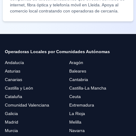
internet, fibra óptica y telefonía móvil en
Lleida
. Apoya al
comercio local contratando con operadoras de cercanía.
Operadoras Locales por Comunidades Autónomas
Andalucía
Aragón
Asturias
Baleares
Canarias
Cantabria
Castilla y León
Castilla-La Mancha
Cataluña
Ceuta
Comunidad Valenciana
Extremadura
Galicia
La Rioja
Madrid
Melilla
Murcia
Navarra