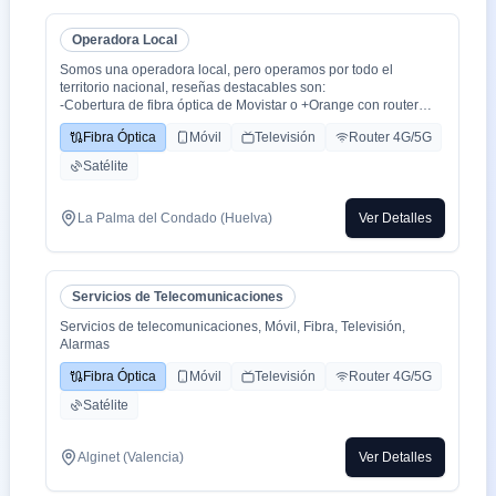
Operadora Local
Somos una operadora local, pero operamos por todo el
territorio nacional, reseñas destacables son:
-Cobertura de fibra óptica de Movistar o +Orange con router
WiFi 6.
Fibra Óptica
Móvil
Televisión
Router 4G/5G
-Cobertura movil con triple cobertura Orange, Yoigo y Movistar
-TV con todo el deporte o con toda la plataformas de cine y
Satélite
series como Netflix, HBO, Amazon Prime, Apple TV, Disney+
etc.
-También somos colaboradores con alarmas de la marca ADT
La Palma del Condado (Huelva)
Ver Detalles
con la mayor red de alarma de Europa.
-Y donde recalco más a mi cliente la cercanía de mi empresa de
tú a tú para un alta como para un problema, la atención al
cliente es humana y rapidez en solución de problemas que es
Servicios de Telecomunicaciones
lo que está falta la sociedad.
Servicios de telecomunicaciones, Móvil, Fibra, Televisión,
Alarmas
Fibra Óptica
Móvil
Televisión
Router 4G/5G
Satélite
Alginet (Valencia)
Ver Detalles