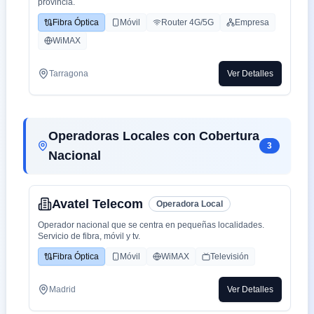
provincia.
Fibra Óptica
Móvil
Router 4G/5G
Empresa
WiMAX
Tarragona
Ver Detalles
Operadoras Locales con Cobertura
3
Nacional
Avatel Telecom
Operadora Local
Operador nacional que se centra en pequeñas localidades.
Servicio de fibra, móvil y tv.
Fibra Óptica
Móvil
WiMAX
Televisión
Madrid
Ver Detalles