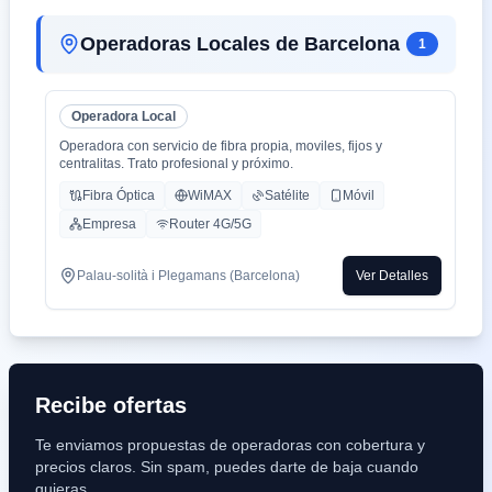
Operadoras Locales de Barcelona
1
Operadora Local
Operadora con servicio de fibra propia, moviles, fijos y
centralitas. Trato profesional y próximo.
Fibra Óptica
WiMAX
Satélite
Móvil
Empresa
Router 4G/5G
Palau-solità i Plegamans (Barcelona)
Ver Detalles
Recibe ofertas
Te enviamos propuestas de operadoras con cobertura y
precios claros. Sin spam, puedes darte de baja cuando
quieras.