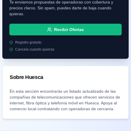
Te enviamos propuestas de operadoras con cobertura y
En Bivid Telecom creemos que la tecnología debe estar al
servicio del cliente, no al revés. Por eso apostamos por la
precios claros. Sin spam, puedes darte de baja cuando
transparencia en la facturación, contratos sin letra pequeña y un
quieras.
equipo técnico que responde cuando de verdad lo necesitas.
Recibir Ofertas
Registro gratuito
Cancela cuando quieras
Sobre
Huesca
En esta sección encontrarás un listado actualizado de las
compañías de telecomunicaciones que ofrecen servicios de
internet, fibra óptica y telefonía móvil en
Huesca
. Apoya al
comercio local contratando con operadoras de cercanía.