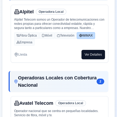
Alpitel
Operadora Local
Alpitel Telecom somos un Operador de telecomunicaciones con
redes propias para ofrecer conectividad estable, rápida y
segura tanto a particulares como a empresas. Nuestro
compromiso es proporcionar servicios de alta calidad que
Fibra Óptica
Móvil
Televisión
WiMAX
faciliten la vida de nuestros clientes y potencien su
productividad.
Empresa
⭐ Servicios principales
📶 Internet de alta velocidad
- Conexiones estables y rápidas para hogares y negocios.
Lleida
Ver Detalles
- Tecnología adaptada a cada entorno: fibra óptica, radioenlace,
Wimax o soluciones híbridas.
- Cobertura optimizada incluso en zonas rurales o de difícil
acceso.
📞 Telefonía fija y móvil
Operadoras Locales con Cobertura
- Planes flexibles y competitivos.
2
- Soluciones de comunicación unificadas para empresas.
Nacional
- Atención personalizada para configurar el servicio según las
necesidades del cliente.
🛰️ Enlaces dedicados y soluciones empresariales
- Conectividad profesional para empresas que requieren
Avatel Telecom
máxima estabilidad.
Operadora Local
- Redes privadas, VPN, interconexiones y servicios
Operador nacional que se centra en pequeñas localidades.
gestionados.
Servicio de fibra, móvil y tv.
- Monitorización y soporte técnico especializado.