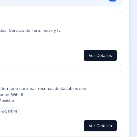
. Servicio de fibra, móvil y tv.
Ver Detalles
territorio nacional, reseñas destacables son:
outer WiFi 6.
Movistar
cine y series como Netflix, HBO, Amazon Prime, Apple TV,
Satélite
ca ADT con la mayor red de alarma de Europa.
mpresa de tú a tú para un alta como para un problema, la
Ver Detalles
 problemas que es lo que está falta la sociedad.