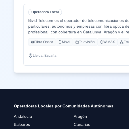
Operadora Local
Bivid Telecom es el operador de telecomunicaciones d
particulares, autónomos y empresas con fibra óptica de a
profesional, con cobertura en Catalunya, Aragón y el res
Combinamos la cercanía de un operador local —atención
Fibra Óptica
Móvil
Televisión
WiMAX
Em
respuesta ágil— con la robustez de una infraestructura
país. Esto nos permite ofrecer servicios de grado opera
igualar.
Lleida, España
Nuestra oferta incluye conectividad FTTH simétrica, cen
líneas móviles con cobertura nacional, numeración geo
con IA, integraciones a medida y soluciones de cibers
En Bivid Telecom creemos que la tecnología debe estar 
la transparencia en la facturación, contratos sin letr
lo necesitas.
Operadoras Locales por Comunidades Autónomas
Andalucía
Aragón
Baleares
Canarias