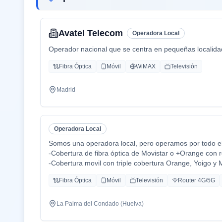
Avatel Telecom
Operadora Local
Operador nacional que se centra en pequeñas localidades
Fibra Óptica
Móvil
WiMAX
Televisión
Madrid
Operadora Local
Somos una operadora local, pero operamos por todo el 
-Cobertura de fibra óptica de Movistar o +Orange con r
-Cobertura movil con triple cobertura Orange, Yoigo y 
-TV con todo el deporte o con toda la plataformas de 
Fibra Óptica
Móvil
Televisión
Router 4G/5G
Disney+ etc.
-También somos colaboradores con alarmas de la mar
-Y donde recalco más a mi cliente la cercanía de mi e
La Palma del Condado (Huelva)
atención al cliente es humana y rapidez en solución de