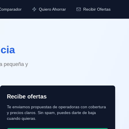
Comparador
Quiero Ahorrar
Recibir Ofertas
cia
tra pequeña y
Recibe ofertas
Te enviamos propuestas de operadoras con cobertura
y precios claros. Sin spam, puedes darte de baja
cuando quieras.