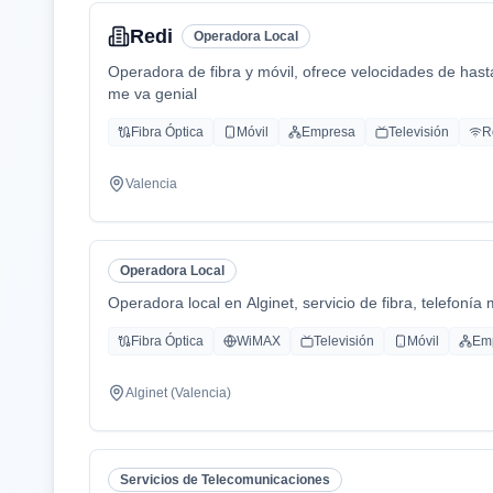
Redi
Operadora Local
Operadora de fibra y móvil, ofrece velocidades de has
me va genial
Fibra Óptica
Móvil
Empresa
Televisión
R
Valencia
Operadora Local
Operadora local en Alginet, servicio de fibra, telefonía 
Fibra Óptica
WiMAX
Televisión
Móvil
Em
Alginet (Valencia)
Servicios de Telecomunicaciones