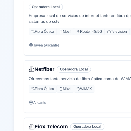
Operadora Local
Empresa local de servicios de internet tanto en fibra 
sistemas de cctv
Fibra Óptica
Móvil
Router 4G/5G
Televisión
Javea (Alicante)
Netfiber
Operadora Local
Ofrecemos tanto servicio de fibra óptica como de WiM
Fibra Óptica
Móvil
WiMAX
Alicante
Fiox Telecom
Operadora Local