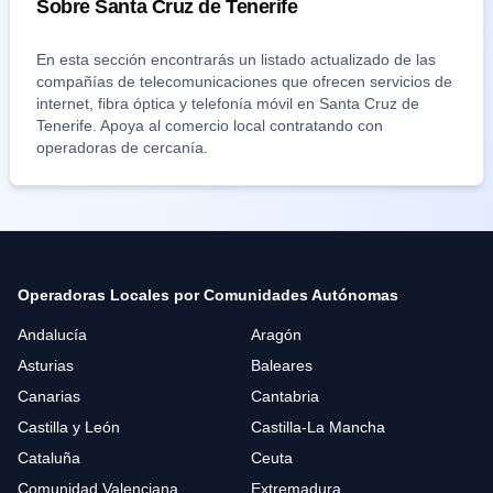
Sobre
Santa Cruz de Tenerife
En esta sección encontrarás un listado actualizado de las
compañías de telecomunicaciones que ofrecen servicios de
internet, fibra óptica y telefonía móvil en
Santa Cruz de
Tenerife
. Apoya al comercio local contratando con
operadoras de cercanía.
Operadoras Locales por Comunidades Autónomas
Andalucía
Aragón
Asturias
Baleares
Canarias
Cantabria
Castilla y León
Castilla-La Mancha
Cataluña
Ceuta
Comunidad Valenciana
Extremadura