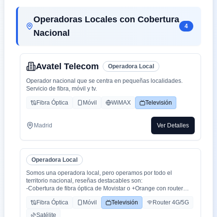
Operadoras Locales con Cobertura
4
Nacional
Avatel Telecom
Operadora Local
Operador nacional que se centra en pequeñas localidades.
Servicio de fibra, móvil y tv.
Fibra Óptica
Móvil
WiMAX
Televisión
Madrid
Ver Detalles
Operadora Local
Somos una operadora local, pero operamos por todo el
territorio nacional, reseñas destacables son:
-Cobertura de fibra óptica de Movistar o +Orange con router
WiFi 6.
Fibra Óptica
Móvil
Televisión
Router 4G/5G
-Cobertura movil con triple cobertura Orange, Yoigo y Movistar
-TV con todo el deporte o con toda la plataformas de cine y
Satélite