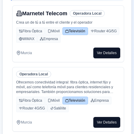
Marnetel Telecom
Operadora Local
Crea un de tú a tú entre el cliente y el operador
Fibra Óptica
Móvil
Televisión
Router 4G/5G
WiMAX
Empresa
Murcia
Ver Detalles
Operadora Local
Ofrecemos conectividad integral: fibra óptica, internet fijo y
móvil, así como telefonía móvil para clientes residenciales y
empresariales. También proporcionamos soluciones para
empresas, instalación de redes y servicios de ciberseguridad
Fibra Óptica
Móvil
Televisión
Empresa
Router 4G/5G
Satélite
Murcia
Ver Detalles