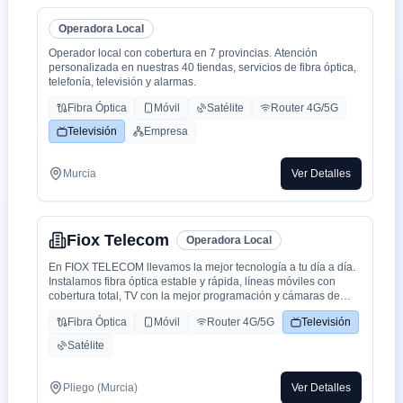
Operadora Local
Operador local con cobertura en 7 provincias. Atención
personalizada en nuestras 40 tiendas, servicios de fibra óptica,
telefonía, televisión y alarmas.
Fibra Óptica
Móvil
Satélite
Router 4G/5G
Televisión
Empresa
Murcia
Ver Detalles
Fiox Telecom
Operadora Local
En FIOX TELECOM llevamos la mejor tecnología a tu día a día.
Instalamos fibra óptica estable y rápida, líneas móviles con
cobertura total, TV con la mejor programación y cámaras de
seguridad de última generación. Nuestro equipo garantiza un
Fibra Óptica
Móvil
Router 4G/5G
Televisión
servicio rápido, transparente y de calidad. FIOX TELECOM:
velocidad, confianza y seguridad.
Satélite
Pliego (Murcia)
Ver Detalles