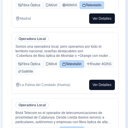
Fibra Óptica
Móvil
WiMAX
Televisión
Madrid
Ver Detalles
Operadora Local
Somos una operadora local, pero operamos por todo el
territorio nacional, reseñas destacables son:
-Cobertura de fibra óptica de Movistar o +Orange con router
WiFi 6.
Fibra Óptica
Móvil
Televisión
Router 4G/5G
-Cobertura movil con triple cobertura Orange, Yoigo y Movistar
-TV con todo el deporte o con toda la plataformas de cine y
Satélite
series como Netflix, HBO, Amazon Prime, Apple TV, Disney+
etc.
-También somos colaboradores con alarmas de la marca ADT
La Palma del Condado (Huelva)
Ver Detalles
con la mayor red de alarma de Europa.
-Y donde recalco más a mi cliente la cercanía de mi empresa de
tú a tú para un alta como para un problema, la atención al
cliente es humana y rapidez en solución de problemas que es
Operadora Local
lo que está falta la sociedad.
Bivid Telecom es el operador de telecomunicaciones de
proximidad de Catalunya. Desde Lleida damos servicio a
particulares, autónomos y empresas con fibra óptica de alta
velocidad, telefonía fija y móvil, y soluciones de voz profesional,