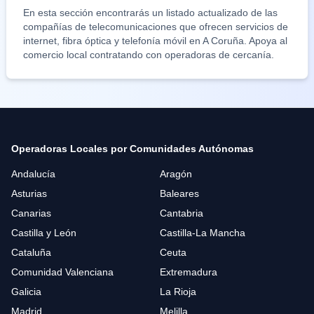
En esta sección encontrarás un listado actualizado de las
compañías de telecomunicaciones que ofrecen servicios de
internet, fibra óptica y telefonía móvil en
A Coruña
. Apoya al
comercio local contratando con operadoras de cercanía.
Operadoras Locales por Comunidades Autónomas
Andalucía
Aragón
Asturias
Baleares
Canarias
Cantabria
Castilla y León
Castilla-La Mancha
Cataluña
Ceuta
Comunidad Valenciana
Extremadura
Galicia
La Rioja
Madrid
Melilla