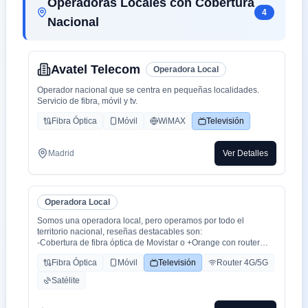
Operadoras Locales con Cobertura
4
Nacional
Avatel Telecom
Operadora Local
Operador nacional que se centra en pequeñas localidades.
Servicio de fibra, móvil y tv.
Fibra Óptica
Móvil
WiMAX
Televisión
Madrid
Ver Detalles
Operadora Local
Somos una operadora local, pero operamos por todo el
territorio nacional, reseñas destacables son:
-Cobertura de fibra óptica de Movistar o +Orange con router
WiFi 6.
Fibra Óptica
Móvil
Televisión
Router 4G/5G
-Cobertura movil con triple cobertura Orange, Yoigo y Movistar
-TV con todo el deporte o con toda la plataformas de cine y
Satélite
series como Netflix, HBO, Amazon Prime, Apple TV, Disney+
etc.