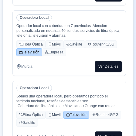
Operadora Local
Operador local con cobertura en 7 provincias. Atención
personalizada en nuestras 40 tiendas, servicios de fibra óptica,
telefonía, televisión y alarmas.
Fibra Óptica
Móvil
Satélite
Router 4G/5G
Televisión
Empresa
Murcia
Ver Detalles
Operadora Local
Somos una operadora local, pero operamos por todo el
territorio nacional, reseñas destacables son:
-Cobertura de fibra óptica de Movistar o +Orange con router
WiFi 6.
Fibra Óptica
Móvil
Televisión
Router 4G/5G
-Cobertura movil con triple cobertura Orange, Yoigo y Movistar
-TV con todo el deporte o con toda la plataformas de cine y
Satélite
series como Netflix, HBO, Amazon Prime, Apple TV, Disney+
etc.
-También somos colaboradores con alarmas de la marca ADT