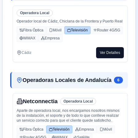
Operadora Local
Operador local de Cádiz, Chiclana de la Frontera y Puerto Real
Fibra Óptica
Móvil
Televisión
Router 4G/5G
WiMAX
Empresa
Cádiz
Ver Detalles
Operadoras Locales de Andalucía
6
Netconnectia
Operadora Local
Aparte de operadora local, nos encargamos nosotros mismos
de la instalación, el soporte y de todo lo que conlleve realizar
un servicio correcto para que el cliente quede satisfecho.
Fibra Óptica
Televisión
Empresa
Móvil
Router 4G/5G
WiMAX
Satélite