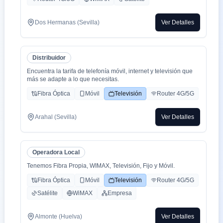
Dos Hermanas (Sevilla)
Ver Detalles
Distribuidor
Encuentra la tarifa de telefonía móvil, internet y televisión que
más se adapte a lo que necesitas.
Fibra Óptica
Móvil
Televisión
Router 4G/5G
Arahal (Sevilla)
Ver Detalles
Operadora Local
Tenemos Fibra Propia, WIMAX, Televisión, Fijo y Móvil.
Fibra Óptica
Móvil
Televisión
Router 4G/5G
Satélite
WiMAX
Empresa
Almonte (Huelva)
Ver Detalles