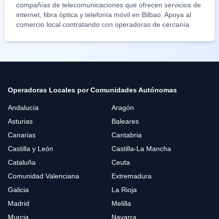
compañías de telecomunicaciones que ofrecen servicios de
internet, fibra óptica y telefonía móvil en
Bilbao
. Apoya al
comercio local contratando con operadoras de cercanía.
Operadoras Locales por Comunidades Autónomas
Andalucía
Aragón
Asturias
Baleares
Canarias
Cantabria
Castilla y León
Castilla-La Mancha
Cataluña
Ceuta
Comunidad Valenciana
Extremadura
Galicia
La Rioja
Madrid
Melilla
Murcia
Navarra