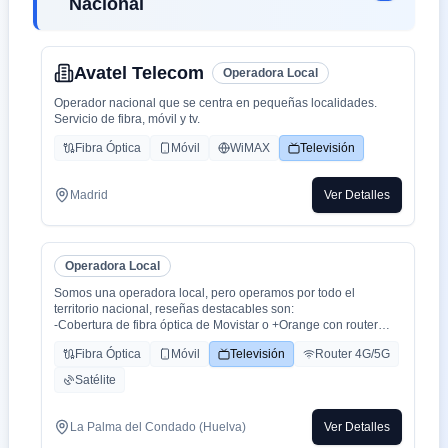
Nacional
Avatel Telecom
Operadora Local
Operador nacional que se centra en pequeñas localidades.
Servicio de fibra, móvil y tv.
Fibra Óptica
Móvil
WiMAX
Televisión
Madrid
Ver Detalles
Operadora Local
Somos una operadora local, pero operamos por todo el
territorio nacional, reseñas destacables son:
-Cobertura de fibra óptica de Movistar o +Orange con router
WiFi 6.
Fibra Óptica
Móvil
Televisión
Router 4G/5G
-Cobertura movil con triple cobertura Orange, Yoigo y Movistar
-TV con todo el deporte o con toda la plataformas de cine y
Satélite
series como Netflix, HBO, Amazon Prime, Apple TV, Disney+
etc.
-También somos colaboradores con alarmas de la marca ADT
La Palma del Condado (Huelva)
Ver Detalles
con la mayor red de alarma de Europa.