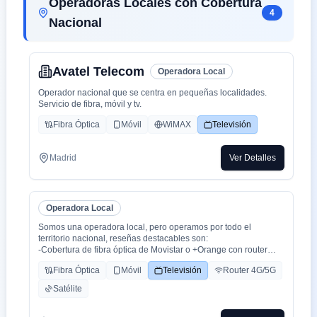
Operadoras Locales con Cobertura
4
Nacional
Avatel Telecom
Operadora Local
Operador nacional que se centra en pequeñas localidades.
Servicio de fibra, móvil y tv.
Fibra Óptica
Móvil
WiMAX
Televisión
Madrid
Ver Detalles
Operadora Local
Somos una operadora local, pero operamos por todo el
territorio nacional, reseñas destacables son:
-Cobertura de fibra óptica de Movistar o +Orange con router
WiFi 6.
Fibra Óptica
Móvil
Televisión
Router 4G/5G
-Cobertura movil con triple cobertura Orange, Yoigo y Movistar
-TV con todo el deporte o con toda la plataformas de cine y
Satélite
series como Netflix, HBO, Amazon Prime, Apple TV, Disney+
etc.