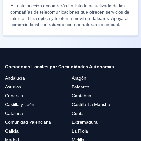
En esta sección encontrarás un listado actualizado de las
compañías de telecomunicaciones que ofrecen servicios de
internet, fibra óptica y telefonía móvil en
Baleares
. Apoya al
comercio local contratando con operadoras de cercanía.
Operadoras Locales por Comunidades Autónomas
Andalucía
Aragón
Asturias
Baleares
Canarias
Cantabria
Castilla y León
Castilla-La Mancha
Cataluña
Ceuta
Comunidad Valenciana
Extremadura
Galicia
La Rioja
Madrid
Melilla