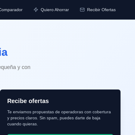
Comparador
Quiero Ahorrar
Recibir Ofertas
ia
pequeña y con
Recibe ofertas
Te enviamos propuestas de operadoras con cobertura
y precios claros. Sin spam, puedes darte de baja
cuando quieras.