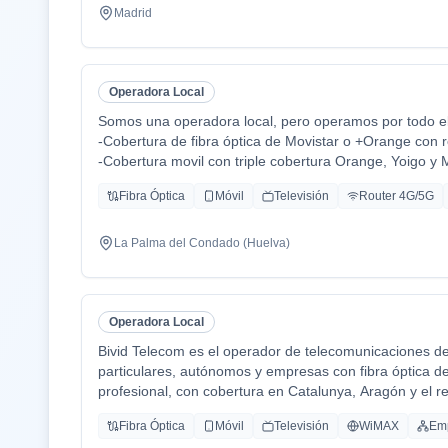
Madrid
Operadora Local
Somos una operadora local, pero operamos por todo el 
-Cobertura de fibra óptica de Movistar o +Orange con r
-Cobertura movil con triple cobertura Orange, Yoigo y 
-TV con todo el deporte o con toda la plataformas de 
Fibra Óptica
Móvil
Televisión
Router 4G/5G
Disney+ etc.
-También somos colaboradores con alarmas de la mar
-Y donde recalco más a mi cliente la cercanía de mi e
La Palma del Condado (Huelva)
atención al cliente es humana y rapidez en solución de
Operadora Local
Bivid Telecom es el operador de telecomunicaciones d
particulares, autónomos y empresas con fibra óptica de a
profesional, con cobertura en Catalunya, Aragón y el res
Combinamos la cercanía de un operador local —atención
Fibra Óptica
Móvil
Televisión
WiMAX
Em
respuesta ágil— con la robustez de una infraestructura