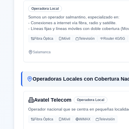
Operadora Local
Somos un operador salmantino, especializado en:
- Conexiones a internet vía fibra, radio y satélite.
- Líneas fijas y líneas móviles con doble cobertura (Mo
- Centralitas físicas y virtuales.
Fibra Óptica
Móvil
Televisión
Router 4G/5G
- Ciberseguridad.
- Inteligencia Artificial aplicada (en proceso).
Salamanca
Operadoras Locales con Cobertura Nac
Avatel Telecom
Operadora Local
Operador nacional que se centra en pequeñas localidades
Fibra Óptica
Móvil
WiMAX
Televisión