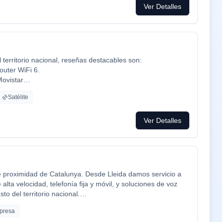
Ver Detalles
territorio nacional, reseñas destacables son:
outer WiFi 6.
Movistar
cine y series como Netflix, HBO, Amazon Prime, Apple TV,
Satélite
ca ADT con la mayor red de alarma de Europa.
mpresa de tú a tú para un alta como para un problema, la
Ver Detalles
 problemas que es lo que está falta la sociedad.
e proximidad de Catalunya. Desde Lleida damos servicio a
lta velocidad, telefonía fija y móvil, y soluciones de voz
to del territorio nacional.
 personalizada, soporte técnico en catalán y castellano, y
presa
 propia y acuerdos mayoristas con las principales redes del