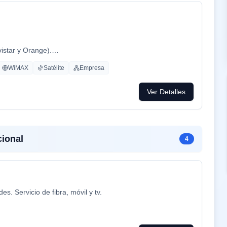
vistar y Orange).
WiMAX
Satélite
Empresa
Ver Detalles
ional
4
. Servicio de fibra, móvil y tv.