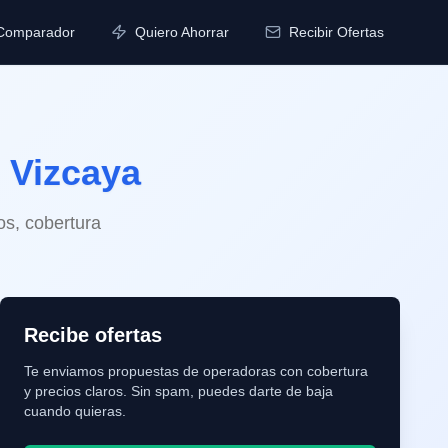
Comparador
Quiero Ahorrar
Recibir Ofertas
n
Vizcaya
os, cobertura
Recibe ofertas
Te enviamos propuestas de operadoras con cobertura
y precios claros. Sin spam, puedes darte de baja
cuando quieras.