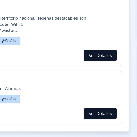
territorio nacional, reseñas destacables son:
outer WiFi 6.
Movistar
cine y series como Netflix, HBO, Amazon Prime, Apple TV,
Satélite
ca ADT con la mayor red de alarma de Europa.
mpresa de tú a tú para un alta como para un problema, la
Ver Detalles
 problemas que es lo que está falta la sociedad.
ón, Alarmas
Satélite
Ver Detalles