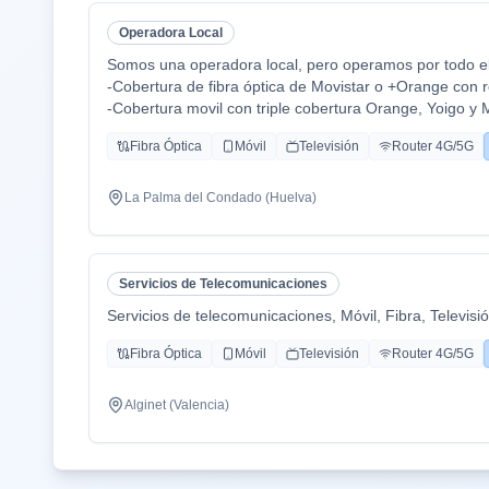
Operadora Local
Somos una operadora local, pero operamos por todo el 
-Cobertura de fibra óptica de Movistar o +Orange con r
-Cobertura movil con triple cobertura Orange, Yoigo y 
-TV con todo el deporte o con toda la plataformas de 
Fibra Óptica
Móvil
Televisión
Router 4G/5G
Disney+ etc.
-También somos colaboradores con alarmas de la mar
-Y donde recalco más a mi cliente la cercanía de mi e
La Palma del Condado (Huelva)
atención al cliente es humana y rapidez en solución de
Servicios de Telecomunicaciones
Servicios de telecomunicaciones, Móvil, Fibra, Televisi
Fibra Óptica
Móvil
Televisión
Router 4G/5G
Alginet (Valencia)