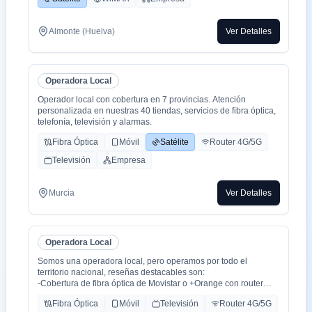
Almonte (Huelva)
Ver Detalles
Operadora Local
Operador local con cobertura en 7 provincias. Atención
personalizada en nuestras 40 tiendas, servicios de fibra óptica,
telefonía, televisión y alarmas.
Fibra Óptica
Móvil
Satélite
Router 4G/5G
Televisión
Empresa
Murcia
Ver Detalles
Operadora Local
Somos una operadora local, pero operamos por todo el
territorio nacional, reseñas destacables son:
-Cobertura de fibra óptica de Movistar o +Orange con router
WiFi 6.
Fibra Óptica
Móvil
Televisión
Router 4G/5G
-Cobertura movil con triple cobertura Orange, Yoigo y Movistar