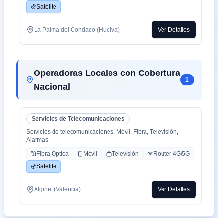
-TV con todo el deporte o con toda la plataformas de cine y
Satélite
series como Netflix, HBO, Amazon Prime, Apple TV, Disney+
etc.
-También somos colaboradores con alarmas de la marca ADT
La Palma del Condado (Huelva)
Ver Detalles
con la mayor red de alarma de Europa.
-Y donde recalco más a mi cliente la cercanía de mi empresa de
tú a tú para un alta como para un problema, la atención al
cliente es humana y rapidez en solución de problemas que es
lo que está falta la sociedad.
Operadoras Locales con Cobertura
1
Nacional
Servicios de Telecomunicaciones
Servicios de telecomunicaciones, Móvil, Fibra, Televisión,
Alarmas
Fibra Óptica
Móvil
Televisión
Router 4G/5G
Satélite
Alginet (Valencia)
Ver Detalles