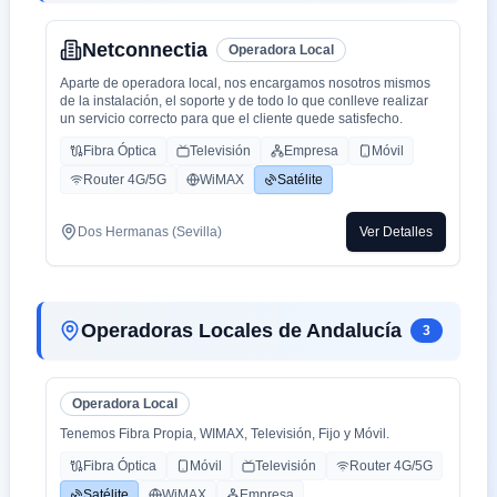
Netconnectia
Operadora Local
Aparte de operadora local, nos encargamos nosotros mismos
de la instalación, el soporte y de todo lo que conlleve realizar
un servicio correcto para que el cliente quede satisfecho.
Fibra Óptica
Televisión
Empresa
Móvil
Router 4G/5G
WiMAX
Satélite
Dos Hermanas (Sevilla)
Ver Detalles
Operadoras Locales de Andalucía
3
Operadora Local
Tenemos Fibra Propia, WIMAX, Televisión, Fijo y Móvil.
Fibra Óptica
Móvil
Televisión
Router 4G/5G
Satélite
WiMAX
Empresa