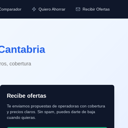
Comparador
Quiero Ahorrar
Recibir Ofertas
Cantabria
ros, cobertura
Recibe ofertas
Te enviamos propuestas de operadoras con cobertura
y precios claros. Sin spam, puedes darte de baja
cuando quieras.