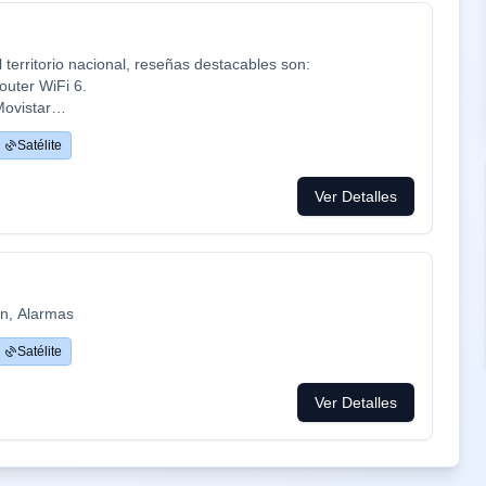
territorio nacional, reseñas destacables son:
outer WiFi 6.
Movistar
cine y series como Netflix, HBO, Amazon Prime, Apple TV,
Satélite
ca ADT con la mayor red de alarma de Europa.
mpresa de tú a tú para un alta como para un problema, la
Ver Detalles
 problemas que es lo que está falta la sociedad.
ón, Alarmas
Satélite
Ver Detalles