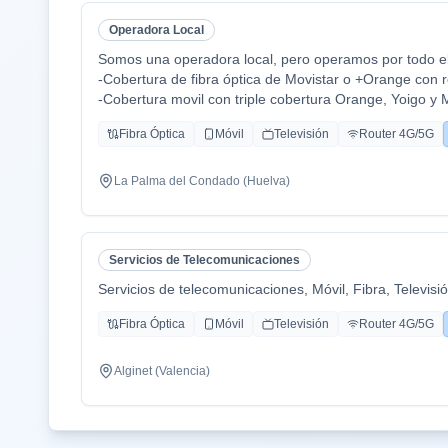
Operadora Local
Somos una operadora local, pero operamos por todo el 
-Cobertura de fibra óptica de Movistar o +Orange con r
-Cobertura movil con triple cobertura Orange, Yoigo y 
-TV con todo el deporte o con toda la plataformas de 
Fibra Óptica
Móvil
Televisión
Router 4G/5G
Disney+ etc.
-También somos colaboradores con alarmas de la mar
-Y donde recalco más a mi cliente la cercanía de mi e
La Palma del Condado (Huelva)
atención al cliente es humana y rapidez en solución de
Servicios de Telecomunicaciones
Servicios de telecomunicaciones, Móvil, Fibra, Televisi
Fibra Óptica
Móvil
Televisión
Router 4G/5G
Alginet (Valencia)