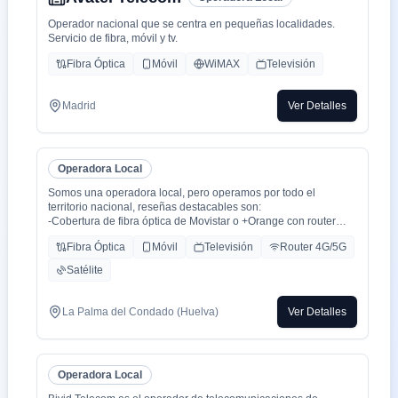
Operador nacional que se centra en pequeñas localidades.
Servicio de fibra, móvil y tv.
Fibra Óptica
Móvil
WiMAX
Televisión
Madrid
Ver Detalles
Operadora Local
Somos una operadora local, pero operamos por todo el
territorio nacional, reseñas destacables son:
-Cobertura de fibra óptica de Movistar o +Orange con router
WiFi 6.
Fibra Óptica
Móvil
Televisión
Router 4G/5G
-Cobertura movil con triple cobertura Orange, Yoigo y Movistar
-TV con todo el deporte o con toda la plataformas de cine y
Satélite
series como Netflix, HBO, Amazon Prime, Apple TV, Disney+
etc.
-También somos colaboradores con alarmas de la marca ADT
La Palma del Condado (Huelva)
Ver Detalles
con la mayor red de alarma de Europa.
-Y donde recalco más a mi cliente la cercanía de mi empresa de
tú a tú para un alta como para un problema, la atención al
cliente es humana y rapidez en solución de problemas que es
Operadora Local
lo que está falta la sociedad.