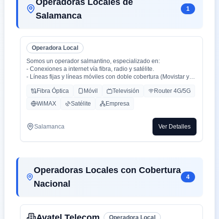
Operadoras Locales de
1
Salamanca
Operadora Local
Somos un operador salmantino, especializado en:
- Conexiones a internet vía fibra, radio y satélite.
- Líneas fijas y líneas móviles con doble cobertura (Movistar y
Orange).
Fibra Óptica
Móvil
Televisión
Router 4G/5G
- Centralitas físicas y virtuales.
- Ciberseguridad.
WiMAX
Satélite
Empresa
- Inteligencia Artificial aplicada (en proceso).
Salamanca
Ver Detalles
Operadoras Locales con Cobertura
4
Nacional
Avatel Telecom
Operadora Local