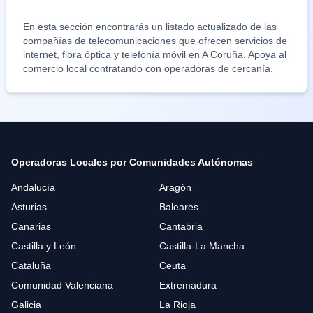
En esta sección encontrarás un listado actualizado de las
compañías de telecomunicaciones que ofrecen servicios de
internet, fibra óptica y telefonía móvil en
A Coruña
. Apoya al
comercio local contratando con operadoras de cercanía.
Operadoras Locales por Comunidades Autónomas
Andalucía
Aragón
Asturias
Baleares
Canarias
Cantabria
Castilla y León
Castilla-La Mancha
Cataluña
Ceuta
Comunidad Valenciana
Extremadura
Galicia
La Rioja