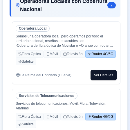
Operadoras Locales con Cobertura
2
Nacional
Operadora Local
Somos una operadora local, pero operamos por todo el
territorio nacional, reseñas destacables son:
-Cobertura de fibra óptica de Movistar o +Orange con router
WiFi 6.
Fibra Óptica
Móvil
Televisión
Router 4G/5G
-Cobertura movil con triple cobertura Orange, Yoigo y Movistar
-TV con todo el deporte o con toda la plataformas de cine y
Satélite
series como Netflix, HBO, Amazon Prime, Apple TV, Disney+
etc.
-También somos colaboradores con alarmas de la marca ADT
La Palma del Condado (Huelva)
Ver Detalles
con la mayor red de alarma de Europa.
-Y donde recalco más a mi cliente la cercanía de mi empresa de
tú a tú para un alta como para un problema, la atención al
cliente es humana y rapidez en solución de problemas que es
Servicios de Telecomunicaciones
lo que está falta la sociedad.
Servicios de telecomunicaciones, Móvil, Fibra, Televisión,
Alarmas
Fibra Óptica
Móvil
Televisión
Router 4G/5G
Satélite