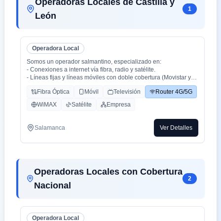
Operadoras Locales de Castilla y
1
León
Operadora Local
Somos un operador salmantino, especializado en:
- Conexiones a internet vía fibra, radio y satélite.
- Líneas fijas y líneas móviles con doble cobertura (Movistar y
Orange).
Fibra Óptica
Móvil
Televisión
Router 4G/5G
- Centralitas físicas y virtuales.
- Ciberseguridad.
WiMAX
Satélite
Empresa
- Inteligencia Artificial aplicada (en proceso).
Salamanca
Ver Detalles
Operadoras Locales con Cobertura
2
Nacional
Operadora Local