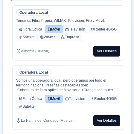
Operadora Local
Tenemos Fibra Propia, WIMAX, Televisión, Fijo y Móvil.
Fibra Óptica
Móvil
Televisión
Router 4G/5G
Satélite
WiMAX
Empresa
Almonte (Huelva)
Ver Detalles
Operadora Local
Somos una operadora local, pero operamos por todo el
territorio nacional, reseñas destacables son:
-Cobertura de fibra óptica de Movistar o +Orange con router
WiFi 6.
Fibra Óptica
Móvil
Televisión
Router 4G/5G
-Cobertura movil con triple cobertura Orange, Yoigo y Movistar
-TV con todo el deporte o con toda la plataformas de cine y
Satélite
series como Netflix, HBO, Amazon Prime, Apple TV, Disney+
etc.
-También somos colaboradores con alarmas de la marca ADT
La Palma del Condado (Huelva)
Ver Detalles
con la mayor red de alarma de Europa.
-Y donde recalco más a mi cliente la cercanía de mi empresa de
tú a tú para un alta como para un problema, la atención al