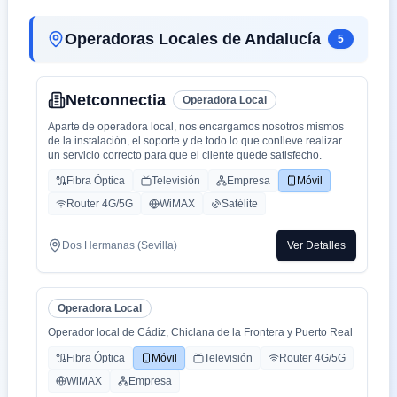
cliente es humana y rapidez en solución de problemas que es
lo que está falta la sociedad.
Operadoras Locales de Andalucía
5
Netconnectia
Operadora Local
Aparte de operadora local, nos encargamos nosotros mismos
de la instalación, el soporte y de todo lo que conlleve realizar
un servicio correcto para que el cliente quede satisfecho.
Fibra Óptica
Televisión
Empresa
Móvil
Router 4G/5G
WiMAX
Satélite
Dos Hermanas (Sevilla)
Ver Detalles
Operadora Local
Operador local de Cádiz, Chiclana de la Frontera y Puerto Real
Fibra Óptica
Móvil
Televisión
Router 4G/5G
WiMAX
Empresa