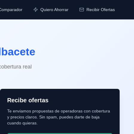
Comparador
Quiero Ahorrar
Recibir Ofertas
lbacete
cobertura real
Recibe ofertas
Te enviamos propuestas de operadoras con cobertura
y precios claros. Sin spam, puedes darte de baja
cuando quieras.