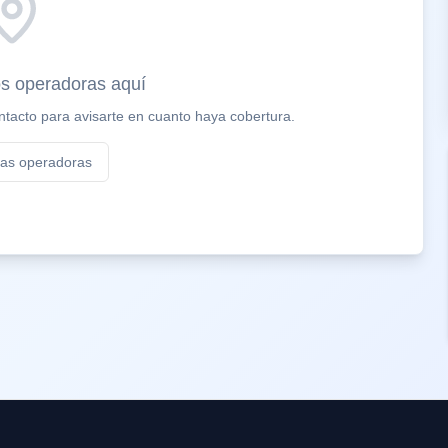
s operadoras aquí
tacto para avisarte en cuanto haya cobertura.
las operadoras