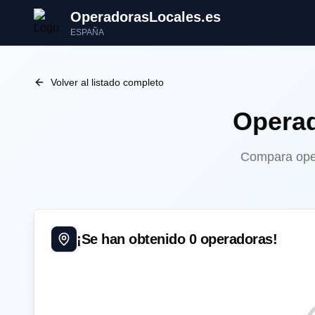
OperadorasLocales.es
ESPAÑA
Volver al listado completo
Opera
Compara opera
¡Se han obtenido
0
operadoras!