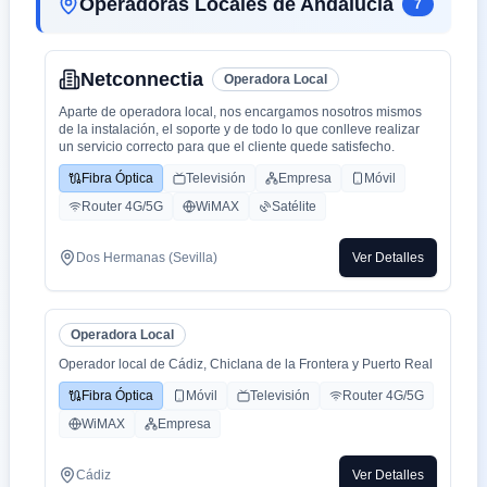
Operadoras Locales de Andalucía
7
Netconnectia
Operadora Local
Aparte de operadora local, nos encargamos nosotros mismos
de la instalación, el soporte y de todo lo que conlleve realizar
un servicio correcto para que el cliente quede satisfecho.
Fibra Óptica
Televisión
Empresa
Móvil
Router 4G/5G
WiMAX
Satélite
Dos Hermanas (Sevilla)
Ver Detalles
Operadora Local
Operador local de Cádiz, Chiclana de la Frontera y Puerto Real
Fibra Óptica
Móvil
Televisión
Router 4G/5G
WiMAX
Empresa
Cádiz
Ver Detalles