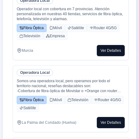
Operadora Local
Operador local con cobertura en 7 provincias. Atención
personalizada en nuestras 40 tiendas, servicios de fibra óptica,
telefonía, televisión y alarmas.
Fibra Óptica
Móvil
Satélite
Router 4G/5G
Televisión
Empresa
Murcia
Ver Detalles
Operadora Local
Somos una operadora local, pero operamos por todo el
territorio nacional, reseñas destacables son:
-Cobertura de fibra óptica de Movistar o +Orange con router
WiFi 6.
Fibra Óptica
Móvil
Televisión
Router 4G/5G
-Cobertura movil con triple cobertura Orange, Yoigo y Movistar
-TV con todo el deporte o con toda la plataformas de cine y
Satélite
series como Netflix, HBO, Amazon Prime, Apple TV, Disney+
etc.
-También somos colaboradores con alarmas de la marca ADT
La Palma del Condado (Huelva)
Ver Detalles
con la mayor red de alarma de Europa.
-Y donde recalco más a mi cliente la cercanía de mi empresa de
tú a tú para un alta como para un problema, la atención al