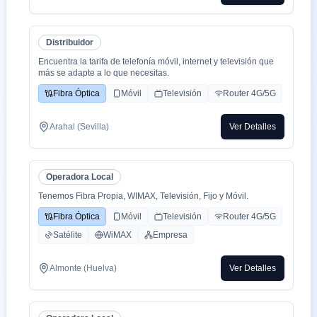
Distribuidor
Encuentra la tarifa de telefonía móvil, internet y televisión que
más se adapte a lo que necesitas.
Fibra Óptica
Móvil
Televisión
Router 4G/5G
Arahal (Sevilla)
Ver Detalles
Operadora Local
Tenemos Fibra Propia, WIMAX, Televisión, Fijo y Móvil.
Fibra Óptica
Móvil
Televisión
Router 4G/5G
Satélite
WiMAX
Empresa
Almonte (Huelva)
Ver Detalles