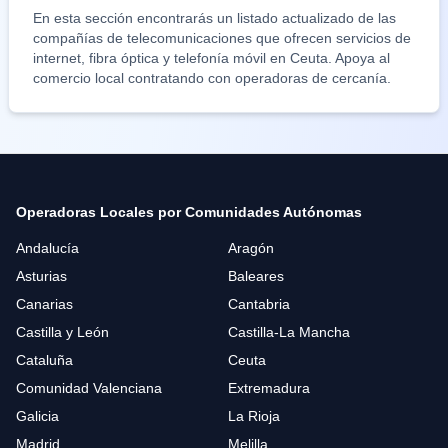
En esta sección encontrarás un listado actualizado de las
compañías de telecomunicaciones que ofrecen servicios de
internet, fibra óptica y telefonía móvil en
Ceuta
. Apoya al
comercio local contratando con operadoras de cercanía.
Operadoras Locales por Comunidades Autónomas
Andalucía
Aragón
Asturias
Baleares
Canarias
Cantabria
Castilla y León
Castilla-La Mancha
Cataluña
Ceuta
Comunidad Valenciana
Extremadura
Galicia
La Rioja
Madrid
Melilla