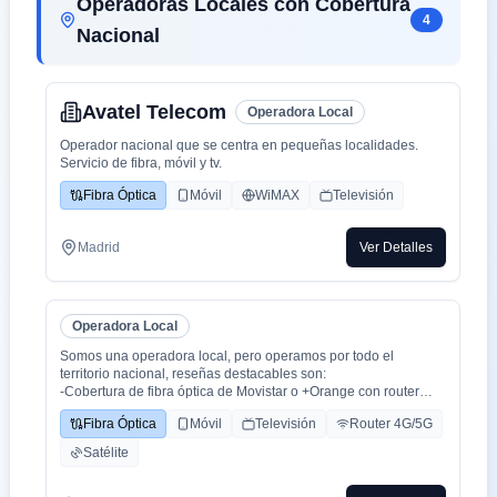
Operadoras Locales con Cobertura
4
Nacional
Avatel Telecom
Operadora Local
Operador nacional que se centra en pequeñas localidades.
Servicio de fibra, móvil y tv.
Fibra Óptica
Móvil
WiMAX
Televisión
Madrid
Ver Detalles
Operadora Local
Somos una operadora local, pero operamos por todo el
territorio nacional, reseñas destacables son:
-Cobertura de fibra óptica de Movistar o +Orange con router
WiFi 6.
Fibra Óptica
Móvil
Televisión
Router 4G/5G
-Cobertura movil con triple cobertura Orange, Yoigo y Movistar
-TV con todo el deporte o con toda la plataformas de cine y
Satélite
series como Netflix, HBO, Amazon Prime, Apple TV, Disney+
etc.