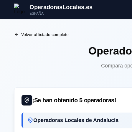
OperadorasLocales.es
ESPAÑA
Volver al listado completo
Operado
Compara oper
¡Se han obtenido
5
operadoras!
Operadoras Locales de Andalucía