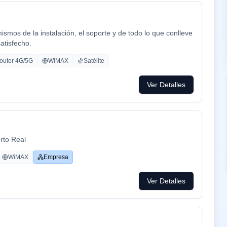
mos de la instalación, el soporte y de todo lo que conlleve
satisfecho.
outer 4G/5G
WiMAX
Satélite
Ver Detalles
rto Real
WiMAX
Empresa
Ver Detalles