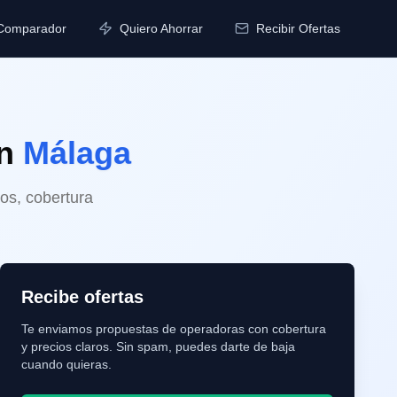
Comparador
Quiero Ahorrar
Recibir Ofertas
n
Málaga
os, cobertura
Recibe ofertas
Te enviamos propuestas de operadoras con cobertura
y precios claros. Sin spam, puedes darte de baja
cuando quieras.