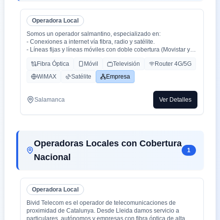
Operadora Local
Somos un operador salmantino, especializado en:
- Conexiones a internet vía fibra, radio y satélite.
- Líneas fijas y líneas móviles con doble cobertura (Movistar y
Orange).
Fibra Óptica
Móvil
Televisión
Router 4G/5G
- Centralitas físicas y virtuales.
- Ciberseguridad.
WiMAX
Satélite
Empresa
- Inteligencia Artificial aplicada (en proceso).
Salamanca
Ver Detalles
Operadoras Locales con Cobertura
1
Nacional
Operadora Local
Bivid Telecom es el operador de telecomunicaciones de
proximidad de Catalunya. Desde Lleida damos servicio a
particulares, autónomos y empresas con fibra óptica de alta