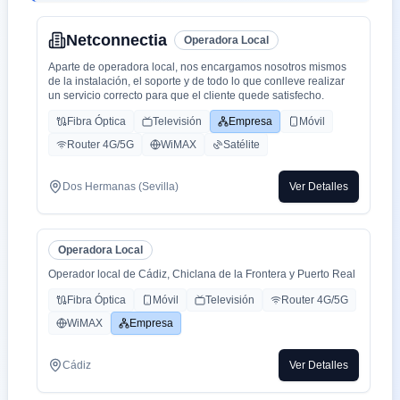
Netconnectia
Operadora Local
Aparte de operadora local, nos encargamos nosotros mismos
de la instalación, el soporte y de todo lo que conlleve realizar
un servicio correcto para que el cliente quede satisfecho.
Fibra Óptica
Televisión
Empresa
Móvil
Router 4G/5G
WiMAX
Satélite
Dos Hermanas (Sevilla)
Ver Detalles
Operadora Local
Operador local de Cádiz, Chiclana de la Frontera y Puerto Real
Fibra Óptica
Móvil
Televisión
Router 4G/5G
WiMAX
Empresa
Cádiz
Ver Detalles