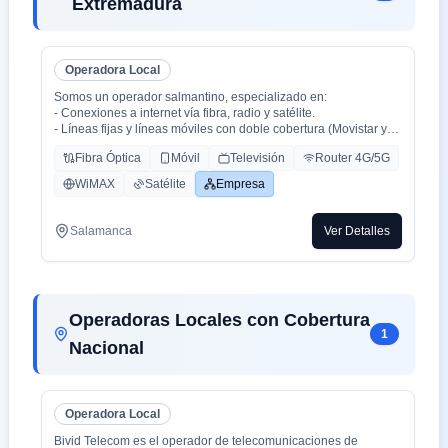
Extremadura
Operadora Local
Somos un operador salmantino, especializado en:
- Conexiones a internet vía fibra, radio y satélite.
- Líneas fijas y líneas móviles con doble cobertura (Movistar y
Orange).
Fibra Óptica
Móvil
Televisión
Router 4G/5G
- Centralitas físicas y virtuales.
- Ciberseguridad.
WiMAX
Satélite
Empresa
- Inteligencia Artificial aplicada (en proceso).
Salamanca
Ver Detalles
Operadoras Locales con Cobertura
1
Nacional
Operadora Local
Bivid Telecom es el operador de telecomunicaciones de