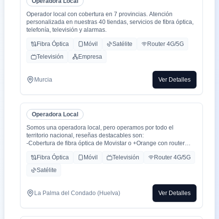
Operadora Local
Operador local con cobertura en 7 provincias. Atención
personalizada en nuestras 40 tiendas, servicios de fibra óptica,
telefonía, televisión y alarmas.
Fibra Óptica
Móvil
Satélite
Router 4G/5G
Televisión
Empresa
Murcia
Ver Detalles
Operadora Local
Somos una operadora local, pero operamos por todo el
territorio nacional, reseñas destacables son:
-Cobertura de fibra óptica de Movistar o +Orange con router
WiFi 6.
Fibra Óptica
Móvil
Televisión
Router 4G/5G
-Cobertura movil con triple cobertura Orange, Yoigo y Movistar
-TV con todo el deporte o con toda la plataformas de cine y
Satélite
series como Netflix, HBO, Amazon Prime, Apple TV, Disney+
etc.
-También somos colaboradores con alarmas de la marca ADT
La Palma del Condado (Huelva)
Ver Detalles
con la mayor red de alarma de Europa.
-Y donde recalco más a mi cliente la cercanía de mi empresa de
tú a tú para un alta como para un problema, la atención al