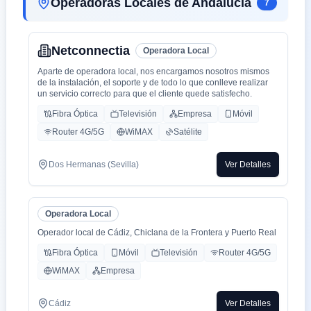
Operadoras Locales de Andalucía
7
Netconnectia
Operadora Local
Aparte de operadora local, nos encargamos nosotros mismos
de la instalación, el soporte y de todo lo que conlleve realizar
un servicio correcto para que el cliente quede satisfecho.
Fibra Óptica
Televisión
Empresa
Móvil
Router 4G/5G
WiMAX
Satélite
Dos Hermanas (Sevilla)
Ver Detalles
Operadora Local
Operador local de Cádiz, Chiclana de la Frontera y Puerto Real
Fibra Óptica
Móvil
Televisión
Router 4G/5G
WiMAX
Empresa
Cádiz
Ver Detalles