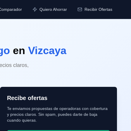
Comparador
Quiero Ahorrar
Recibir Ofertas
go
en
Vizcaya
cios claros,
Recibe ofertas
Te enviamos propuestas de operadoras con cobertura
y precios claros. Sin spam, puedes darte de baja
cuando quieras.