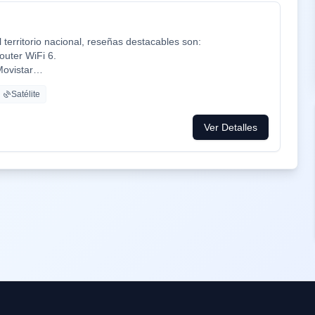
territorio nacional, reseñas destacables son:
outer WiFi 6.
Movistar
cine y series como Netflix, HBO, Amazon Prime, Apple TV,
Satélite
ca ADT con la mayor red de alarma de Europa.
mpresa de tú a tú para un alta como para un problema, la
Ver Detalles
 problemas que es lo que está falta la sociedad.