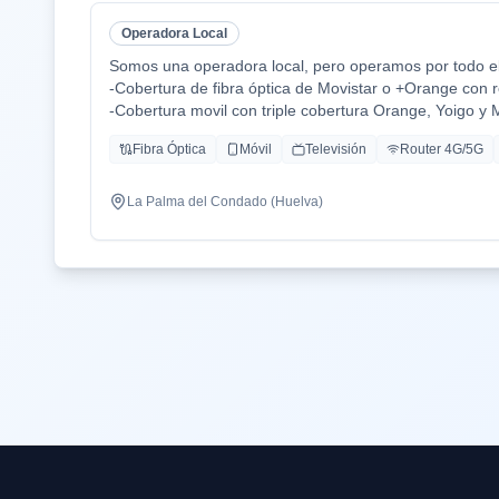
Operadora Local
Somos una operadora local, pero operamos por todo el 
-Cobertura de fibra óptica de Movistar o +Orange con r
-Cobertura movil con triple cobertura Orange, Yoigo y 
-TV con todo el deporte o con toda la plataformas de 
Fibra Óptica
Móvil
Televisión
Router 4G/5G
Disney+ etc.
-También somos colaboradores con alarmas de la mar
-Y donde recalco más a mi cliente la cercanía de mi e
La Palma del Condado (Huelva)
atención al cliente es humana y rapidez en solución de