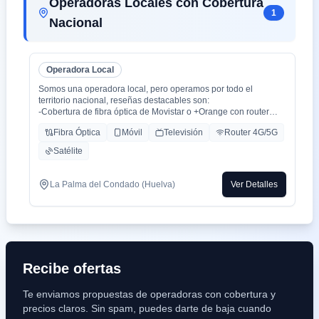
Operadoras Locales con Cobertura
1
Nacional
Operadora Local
Somos una operadora local, pero operamos por todo el
territorio nacional, reseñas destacables son:
-Cobertura de fibra óptica de Movistar o +Orange con router
WiFi 6.
Fibra Óptica
Móvil
Televisión
Router 4G/5G
-Cobertura movil con triple cobertura Orange, Yoigo y Movistar
-TV con todo el deporte o con toda la plataformas de cine y
Satélite
series como Netflix, HBO, Amazon Prime, Apple TV, Disney+
etc.
-También somos colaboradores con alarmas de la marca ADT
La Palma del Condado (Huelva)
Ver Detalles
con la mayor red de alarma de Europa.
-Y donde recalco más a mi cliente la cercanía de mi empresa de
tú a tú para un alta como para un problema, la atención al
cliente es humana y rapidez en solución de problemas que es
lo que está falta la sociedad.
Recibe ofertas
Te enviamos propuestas de operadoras con cobertura y
precios claros. Sin spam, puedes darte de baja cuando