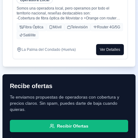
Operadora Local
Somos una operadora local, pero operamos por todo el
territorio nacional, reseñas destacables son:
-Cobertura de fibra óptica de Movistar o +Orange con router
WiFi 6.
Fibra Óptica
Móvil
Televisión
Router 4G/5G
-Cobertura movil con triple cobertura Orange, Yoigo y Movistar
-TV con todo el deporte o con toda la plataformas de cine y
Satélite
series como Netflix, HBO, Amazon Prime, Apple TV, Disney+
etc.
-También somos colaboradores con alarmas de la marca ADT
La Palma del Condado (Huelva)
Ver Detalles
con la mayor red de alarma de Europa.
-Y donde recalco más a mi cliente la cercanía de mi empresa de
tú a tú para un alta como para un problema, la atención al
cliente es humana y rapidez en solución de problemas que es
lo que está falta la sociedad.
Recibe ofertas
Te enviamos propuestas de operadoras con cobertura y
precios claros. Sin spam, puedes darte de baja cuando
quieras.
Recibir Ofertas