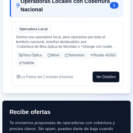
Operadoras Locales con Cobertura
1
Nacional
Operadora Local
Somos una operadora local, pero operamos por todo el
territorio nacional, reseñas destacables son:
-Cobertura de fibra óptica de Movistar o +Orange con router
WiFi 6.
Fibra Óptica
Móvil
Televisión
Router 4G/5G
-Cobertura movil con triple cobertura Orange, Yoigo y Movistar
-TV con todo el deporte o con toda la plataformas de cine y
Satélite
series como Netflix, HBO, Amazon Prime, Apple TV, Disney+
etc.
-También somos colaboradores con alarmas de la marca ADT
La Palma del Condado (Huelva)
Ver Detalles
con la mayor red de alarma de Europa.
-Y donde recalco más a mi cliente la cercanía de mi empresa de
tú a tú para un alta como para un problema, la atención al
cliente es humana y rapidez en solución de problemas que es
lo que está falta la sociedad.
Recibe ofertas
Te enviamos propuestas de operadoras con cobertura y
precios claros. Sin spam, puedes darte de baja cuando