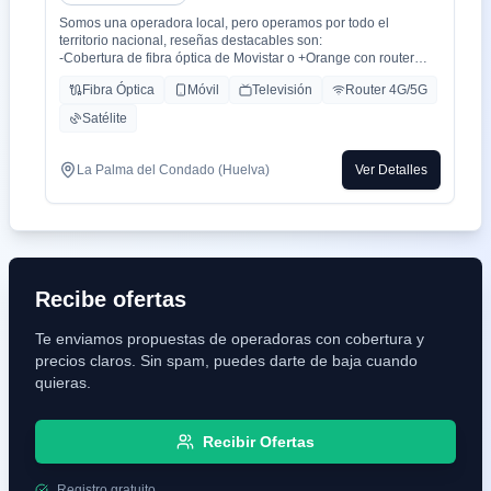
Somos una operadora local, pero operamos por todo el
territorio nacional, reseñas destacables son:
-Cobertura de fibra óptica de Movistar o +Orange con router
WiFi 6.
Fibra Óptica
Móvil
Televisión
Router 4G/5G
-Cobertura movil con triple cobertura Orange, Yoigo y Movistar
-TV con todo el deporte o con toda la plataformas de cine y
Satélite
series como Netflix, HBO, Amazon Prime, Apple TV, Disney+
etc.
-También somos colaboradores con alarmas de la marca ADT
La Palma del Condado (Huelva)
Ver Detalles
con la mayor red de alarma de Europa.
-Y donde recalco más a mi cliente la cercanía de mi empresa de
tú a tú para un alta como para un problema, la atención al
cliente es humana y rapidez en solución de problemas que es
lo que está falta la sociedad.
Recibe ofertas
Te enviamos propuestas de operadoras con cobertura y
precios claros. Sin spam, puedes darte de baja cuando
quieras.
Recibir Ofertas
Registro gratuito