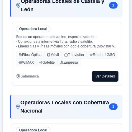
Operadoras Locales de Castilla y
1
León
Operadora Local
Somos un operador salmantino, especializado en:
- Conexiones a internet vía fibra, radio y satélite.
- Líneas fijas y líneas móviles con doble cobertura (Movistar y
Orange).
Fibra Óptica
Móvil
Televisión
Router 4G/5G
- Centralitas físicas y virtuales.
- Ciberseguridad.
WiMAX
Satélite
Empresa
- Inteligencia Artificial aplicada (en proceso).
Salamanca
Ver Detalles
Operadoras Locales con Cobertura
1
Nacional
Operadora Local