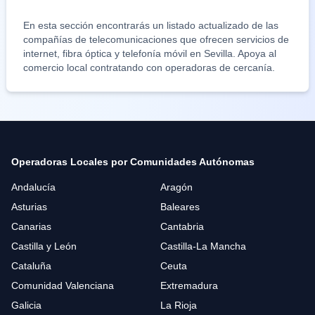
En esta sección encontrarás un listado actualizado de las
compañías de telecomunicaciones que ofrecen servicios de
internet, fibra óptica y telefonía móvil en
Sevilla
. Apoya al
comercio local contratando con operadoras de cercanía.
Operadoras Locales por Comunidades Autónomas
Andalucía
Aragón
Asturias
Baleares
Canarias
Cantabria
Castilla y León
Castilla-La Mancha
Cataluña
Ceuta
Comunidad Valenciana
Extremadura
Galicia
La Rioja