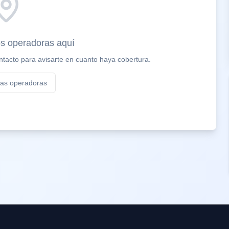
s operadoras aquí
tacto para avisarte en cuanto haya cobertura.
las operadoras