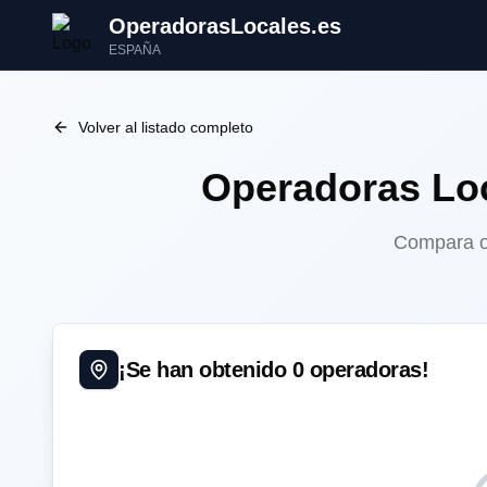
OperadorasLocales.es
ESPAÑA
Volver al listado completo
Operadoras Lo
Compara op
¡Se han obtenido
0
operadoras!