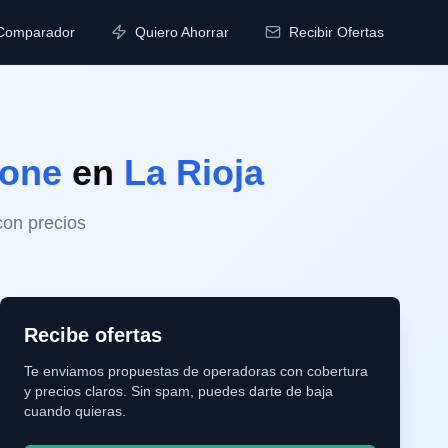
Comparador
Quiero Ahorrar
Recibir Ofertas
fone
en
La Rioja
con precios
Recibe ofertas
Te enviamos propuestas de operadoras con cobertura
y precios claros. Sin spam, puedes darte de baja
cuando quieras.