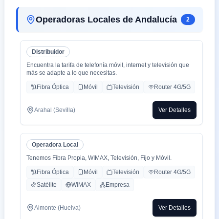
Operadoras Locales de Andalucía
2
Distribuidor
Encuentra la tarifa de telefonía móvil, internet y televisión que
más se adapte a lo que necesitas.
Fibra Óptica
Móvil
Televisión
Router 4G/5G
Arahal (Sevilla)
Ver Detalles
Operadora Local
Tenemos Fibra Propia, WIMAX, Televisión, Fijo y Móvil.
Fibra Óptica
Móvil
Televisión
Router 4G/5G
Satélite
WiMAX
Empresa
Almonte (Huelva)
Ver Detalles