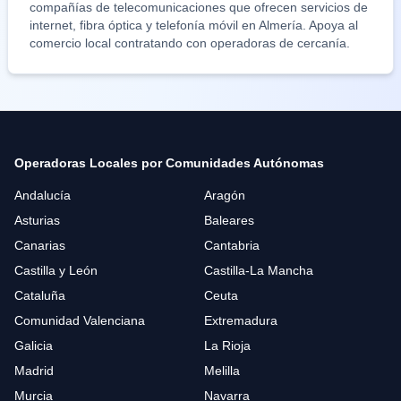
compañías de telecomunicaciones que ofrecen servicios de
internet, fibra óptica y telefonía móvil en
Almería
. Apoya al
comercio local contratando con operadoras de cercanía.
Operadoras Locales por Comunidades Autónomas
Andalucía
Aragón
Asturias
Baleares
Canarias
Cantabria
Castilla y León
Castilla-La Mancha
Cataluña
Ceuta
Comunidad Valenciana
Extremadura
Galicia
La Rioja
Madrid
Melilla
Murcia
Navarra