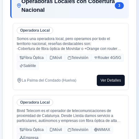
Operadoras Locales con Cobertura
3
Nacional
Operadora Local
Somos una operadora local, pero operamos por todo el
territorio nacional, reseñas destacables son:
-Cobertura de fibra óptica de Movistar o +Orange con router
WiFi 6.
Fibra Óptica
Móvil
Televisión
Router 4G/5G
-Cobertura movil con triple cobertura Orange, Yoigo y Movistar
-TV con todo el deporte o con toda la plataformas de cine y
Satélite
series como Netflix, HBO, Amazon Prime, Apple TV, Disney+
etc.
-También somos colaboradores con alarmas de la marca ADT
La Palma del Condado (Huelva)
Ver Detalles
con la mayor red de alarma de Europa.
-Y donde recalco más a mi cliente la cercanía de mi empresa de
tú a tú para un alta como para un problema, la atención al
cliente es humana y rapidez en solución de problemas que es
Operadora Local
lo que está falta la sociedad.
Bivid Telecom es el operador de telecomunicaciones de
proximidad de Catalunya. Desde Lleida damos servicio a
particulares, autónomos y empresas con fibra óptica de alta
velocidad, telefonía fija y móvil, y soluciones de voz profesional,
Fibra Óptica
Móvil
Televisión
WiMAX
con cobertura en Catalunya, Aragón y el resto del territorio
nacional.
Empresa