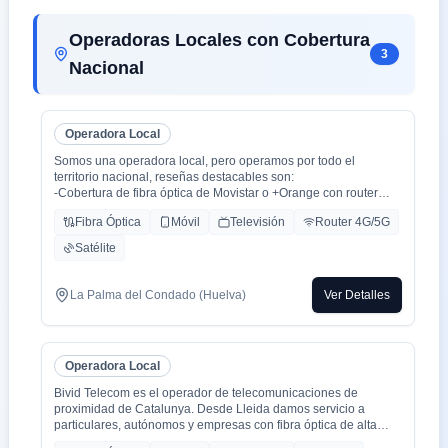
Operadoras Locales con Cobertura
3
Nacional
Operadora Local
Somos una operadora local, pero operamos por todo el
territorio nacional, reseñas destacables son:
-Cobertura de fibra óptica de Movistar o +Orange con router
WiFi 6.
Fibra Óptica
Móvil
Televisión
Router 4G/5G
-Cobertura movil con triple cobertura Orange, Yoigo y Movistar
-TV con todo el deporte o con toda la plataformas de cine y
Satélite
series como Netflix, HBO, Amazon Prime, Apple TV, Disney+
etc.
-También somos colaboradores con alarmas de la marca ADT
La Palma del Condado (Huelva)
Ver Detalles
con la mayor red de alarma de Europa.
-Y donde recalco más a mi cliente la cercanía de mi empresa de
tú a tú para un alta como para un problema, la atención al
cliente es humana y rapidez en solución de problemas que es
Operadora Local
lo que está falta la sociedad.
Bivid Telecom es el operador de telecomunicaciones de
proximidad de Catalunya. Desde Lleida damos servicio a
particulares, autónomos y empresas con fibra óptica de alta
velocidad, telefonía fija y móvil, y soluciones de voz profesional,