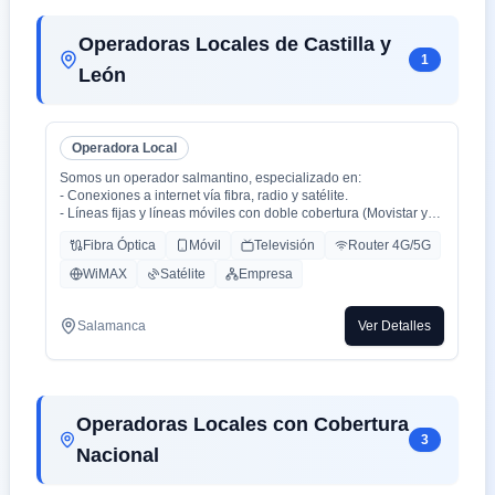
Operadoras Locales de Castilla y
1
León
Operadora Local
Somos un operador salmantino, especializado en:
- Conexiones a internet vía fibra, radio y satélite.
- Líneas fijas y líneas móviles con doble cobertura (Movistar y
Orange).
Fibra Óptica
Móvil
Televisión
Router 4G/5G
- Centralitas físicas y virtuales.
- Ciberseguridad.
WiMAX
Satélite
Empresa
- Inteligencia Artificial aplicada (en proceso).
Salamanca
Ver Detalles
Operadoras Locales con Cobertura
3
Nacional