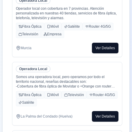
Operadora Local
Operador local con cobertura en 7 provincias. Atención
personalizada en nuestras 40 tiendas, servicios de fibra óptica,
telefonía, televisión y alarmas.
Fibra Óptica
Móvil
Satélite
Router 4G/5G
Televisión
Empresa
Murcia
Ver Detalles
Operadora Local
Somos una operadora local, pero operamos por todo el
territorio nacional, reseñas destacables son:
-Cobertura de fibra óptica de Movistar o +Orange con router
WiFi 6.
Fibra Óptica
Móvil
Televisión
Router 4G/5G
-Cobertura movil con triple cobertura Orange, Yoigo y Movistar
-TV con todo el deporte o con toda la plataformas de cine y
Satélite
series como Netflix, HBO, Amazon Prime, Apple TV, Disney+
etc.
-También somos colaboradores con alarmas de la marca ADT
La Palma del Condado (Huelva)
Ver Detalles
con la mayor red de alarma de Europa.
-Y donde recalco más a mi cliente la cercanía de mi empresa de
tú a tú para un alta como para un problema, la atención al