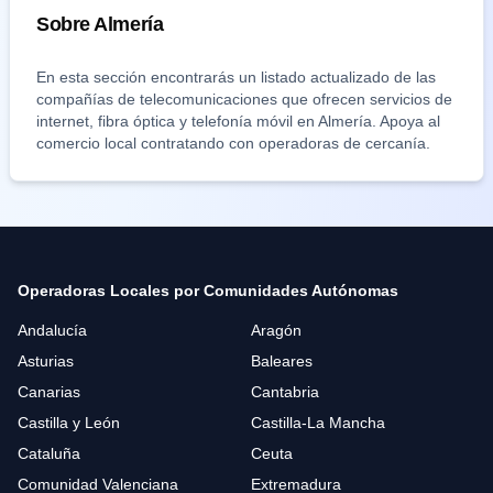
Sobre
Almería
En esta sección encontrarás un listado actualizado de las
compañías de telecomunicaciones que ofrecen servicios de
internet, fibra óptica y telefonía móvil en
Almería
. Apoya al
comercio local contratando con operadoras de cercanía.
Operadoras Locales por Comunidades Autónomas
Andalucía
Aragón
Asturias
Baleares
Canarias
Cantabria
Castilla y León
Castilla-La Mancha
Cataluña
Ceuta
Comunidad Valenciana
Extremadura