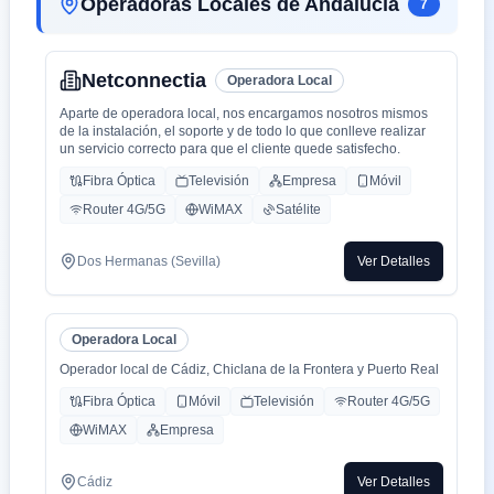
Operadoras Locales de Andalucía
7
Netconnectia
Operadora Local
Aparte de operadora local, nos encargamos nosotros mismos
de la instalación, el soporte y de todo lo que conlleve realizar
un servicio correcto para que el cliente quede satisfecho.
Fibra Óptica
Televisión
Empresa
Móvil
Router 4G/5G
WiMAX
Satélite
Dos Hermanas (Sevilla)
Ver Detalles
Operadora Local
Operador local de Cádiz, Chiclana de la Frontera y Puerto Real
Fibra Óptica
Móvil
Televisión
Router 4G/5G
WiMAX
Empresa
Cádiz
Ver Detalles